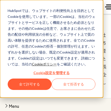
HubSpotでは、ウェブサイトの利便性向上を目的として
Cookieを使用しています。一部のCookieは、当社のウェ
役員
ブサイトとサービスを正しく機能させるため必須となり
ます。その他のCookieは任意で、お客さまに合わせた広
HubSpotの
カルチャーコード
にもあるとおり、当社
告の配信や利用状況の分析など、ウェブサイト上で質の
高い体験を提供するために使用されます。全てのCookie
は優れた人財の獲得に全力を投入しています。もち
の許可、任意のCookieの拒否・個別管理が行えます。い
ろん、経営陣も例外ではありません。HubSpotの経
ずれかを選択しない場合、既定のCookie設定が適用され
営陣は、腕利きの起業家や業界に精通した専門家と
ます。Cookieの設定はいつでも変更できます。詳細につ
いては、当社の
Cookieポリシー
をご確認ください。
してのそれぞれの豊富な経験を活かし、会社の成長
Cookie設定を管理する
を促進しています。当社の魅力的なカルチャー（企
業文化）を根付かせ、チームの成長と成功を後押し
全て許可する
全て拒否する
するため労を惜しまず尽力しています。
Menu