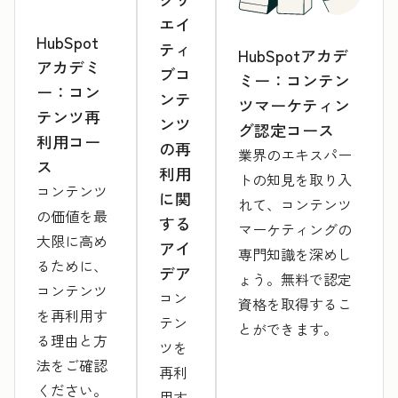
エイ
HubSpot
ティ
HubSpotアカデ
アカデミ
ブコ
ミー：コンテン
ー：コン
ンテ
ツマーケティン
テンツ再
ンツ
グ認定コース
利用コー
の再
業界のエキスパー
ス
利用
トの知見を取り入
コンテンツ
に関
れて、コンテンツ
の価値を最
する
マーケティングの
大限に高め
アイ
専門知識を深めし
るために、
デア
ょう。無料で認定
コンテンツ
コン
資格を取得するこ
を再利用す
テン
とができます。
る理由と方
ツを
法をご確認
再利
ください。
用す