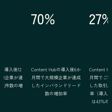
70%
27
ubの導入後12
Content Hubの導入後6か
Content
利用企業が達
月間で大規模企業が達成
月間でご利
作成件数の増
したインバウンドリード
した取引成
率
数の増加率
率（導入か
は43％の