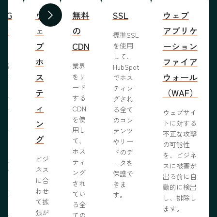
WYG
ウ
無料
SSL
ウェブ
前へ
次へ
ィタ
ェ
の
アプリケ
標準SSL
ブ
CDN
ーション
を使用
して、
ホ
ファイア
ま編
業界
HubSpot
ス
ウォール
成形
をリ
でホス
めな
ード
ティン
テ
（WAF）
業で
する
グされ
ィ
ール
CDN
る全て
ウェブサイ
らし
を使
のコン
ン
トに対する
ブサ
用し
テンツ
不正な攻撃
グ
作り
て、
やリー
の可能性
う。
ホス
ドのデ
を、ビジネ
ビジ
ール
ティ
ータを
スに被害が
ネス
ェブ
ング
保護で
出る前に自
に合
プロ
され
きま
動的に検出
わせ
採用
てい
す。
し、排除し
て拡
いる
る全
ます。
張が
開発
ての