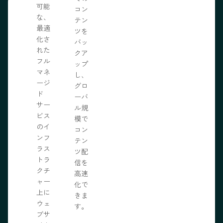
可能
の力
コン
な、
限に
テン
最適
きま
ツを
化さ
バッ
れた
クア
フル
ップ
マネ
し、
ージ
グロ
ド
ーバ
サー
ル規
ビス
模で
のイ
コン
ンフ
テン
ラス
ツ配
トラ
信を
クチ
高速
ャー
化で
上に
きま
ウェ
す。
ブサ