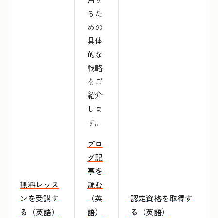
るた
めの
具体
的な
戦略
をご
紹介
しま
す。
ブロ
グ記
事を
無料レッス
読む
ンを受講す
（英
認定資格を取得す
る（英語）
語）
る（英語）