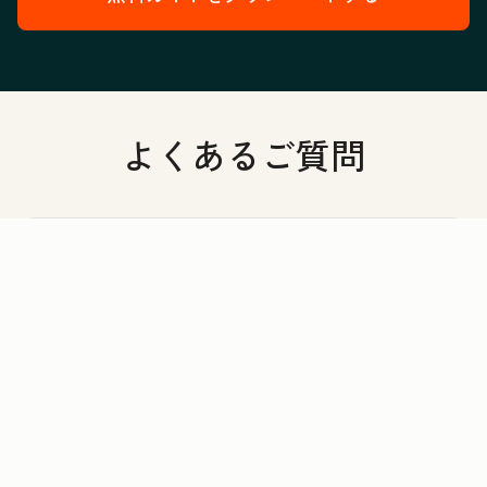
よくあるご質問
AEO Graderの活用方法を教えてください。
AIエンジンとは？
回答可視化ツールとは？
AEO Graderでは、どのようなAIエンジンを