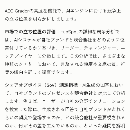
AEO Graderの高度な機能で、AIエンジンにおける競争上
の立ち位置を明らかにしましょう。
市場での立ち位置の評価：
HubSpotの詳細な競争分析で
は、AIシステムが自社ブランドと競合他社をどのように位
置付けているかに基づき、リーダー、チャレンジャー、ニ
ッチプレイヤーに分類します。この分析では、さまざまな
種類のクエリーにおいて、言及される頻度や文脈の質、推
奨の傾向を詳しく調査できます。
シェアオブボイス（SoV）測定指標：
AI生成の回答におい
て、自社ブランドのプレゼンスを競合他社と対比して分析
します。例えば、ユーザーが自社の分野でソリューション
を検索した際に、生成される回答で自社ブランドがどれく
らいの頻度で登場するのか、どの競合他社が重要視される
のか、何がその差を生んでいるのか、といった疑問を解明