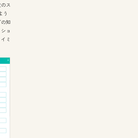
次のス
よう
グの知
クショ
タイミ