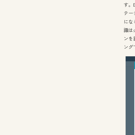
す。
テー
にな
識は
ンを
ング