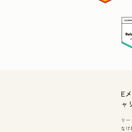
E
ャ
リー
なけ