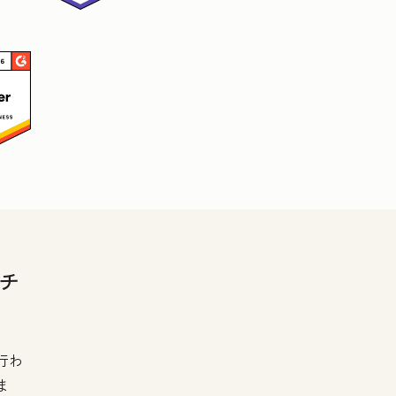
チ
行わ
ま