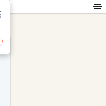
メニ
し
質