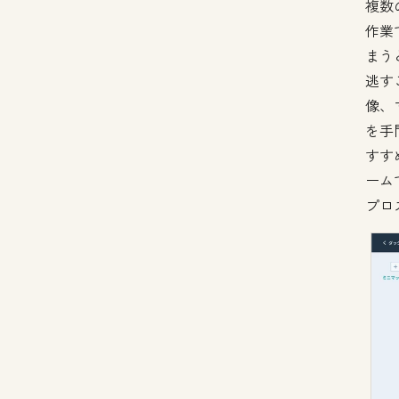
複数
作業
まう
逃す
像、
を手
すす
ーム
プロ