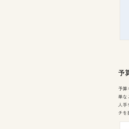
予
予算
単な
人手
チを