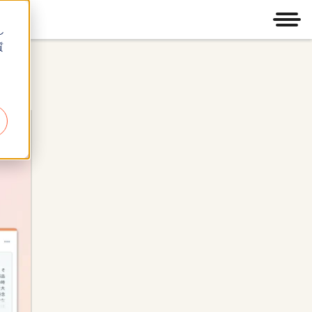
メニ
し
質