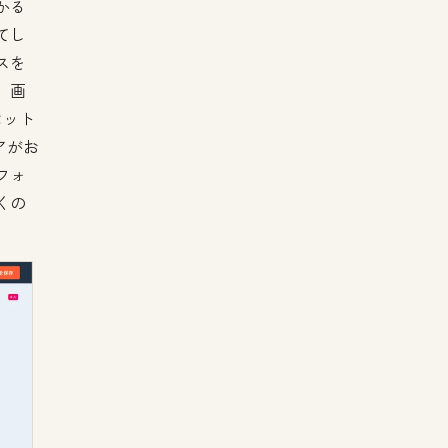
かる
てし
スを
、画
セット
アがお
フォ
くの