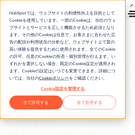
メ
ュ
HubSpotでは、ウェブサイトの利便性向上を目的として
Cookieを使用しています。一部のCookieは、当社のウェ
ブサイトとサービスを正しく機能させるため必須となり
ます。その他のCookieは任意で、お客さまに合わせた広
インバウンドマーケテ
告の配信や利用状況の分析など、ウェブサイト上で質の
ィングとは
高い体験を提供するために使用されます。全てのCookie
の許可、任意のCookieの拒否・個別管理が行えます。い
ずれかを選択しない場合、既定のCookie設定が適用され
インバウンドマーケティングは、コンテンツを自社のブラ
ます。Cookieの設定はいつでも変更できます。詳細につ
ンドや検索に最適化することで、ビジネスの成長を後押し
いては、当社の
Cookieポリシー
をご確認ください。
する手法です。ところが今、従来のマーケティングファネ
Cookie設定を管理する
ルは大きく様変わりしています。成長の鍵となるのは、も
全て許可する
全て拒否する
はや直線的なコンバージョンの連続ではありません。
インバウンドマーケティングの基本である質の高いコンテ
ンツの制作や顧客起点のアプローチは今も不可欠な要素で
すが、新たなアプローチが求められる時代になったので