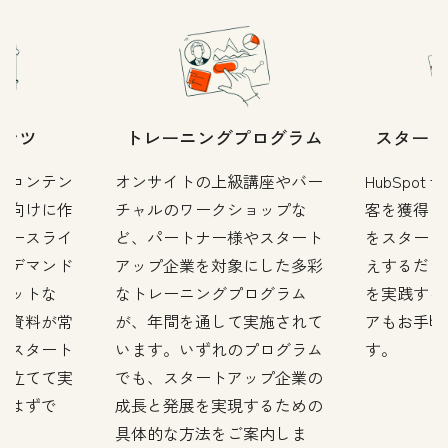
テンツ
トレーニングプログラム
スタート
のコンテン
オンサイトの上級講座やバー
HubSpot f
プ向けに作
チャルのワークショップな
客を獲得し
ソースライ
ど、パートナー様やスタート
をスタート
ンデマンド
アップ企業を対象にした多彩
えするだけ
キットな
なトレーニングプログラム
を実践する
新資料が常
が、年間を通して実施されて
アもお手頃
、スタート
います。いずれのプログラム
す。
を立てて実
でも、スタートアップ企業の
つはずで
成長と発展を実現するための
具体的な方法をご案内しま