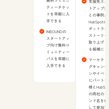
無料コミュニ
支援先スタ
ティーチケッ
トアップ企
トを早期に入
との事例が
手できる
HubSpotの
ポットライ
INBOUNDの
ストーリー
スタートアッ
取り上げら
プ向け無料コ
る候補に
ミュニティー
パスを早期に
マーケティ
入手できる
グキャンペ
ンやイベン
にパートナ
様とHubSpo
の両社のブ
ンド名を使
して参加で