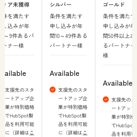
ティア未獲得
シルバー
ゴールド
条件を満たす
条件を満たす
条件を満たす
申し込みが年
申し込みが年
申し込みが年
間1～9件あるパ
間10～49件ある
間50件以上あ
ートナー様
パートナー様
るパートナー
様
vailable
Available
Available
支援先のスタ
支援先のスタ
ートアップ企
ートアップ企
支援先のス
業が特別価格
業が特別価格
ートアップ
でHubSpot製
でHubSpot製
業が特別価
品を利用可能
品を利用可能
でHubSpot
に（詳細は
こ
に（詳細は
こ
品を利用可