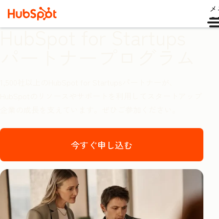
メ
ュ
HubSpot for Startups
パートナープログラム
1,500社以上のHubSpot for Startupsパートナーが、
HubSpotのリソースやサポートを利用してスタートアップ
企業の成長を支えています。ぜひご参加ください。
今すぐ申し込む