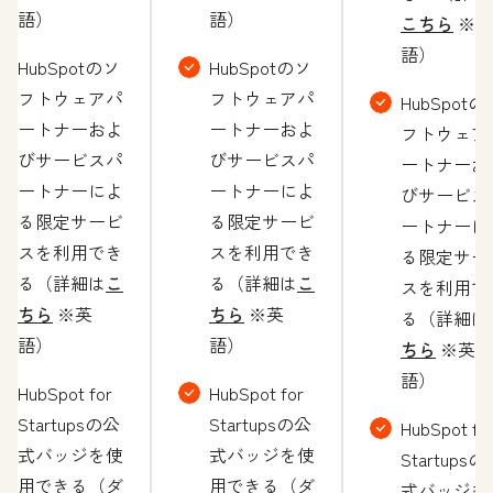
語）
語）
こちら
※英
語）
HubSpotのソ
HubSpotのソ
フトウェアパ
フトウェアパ
HubSpotの
ートナーおよ
ートナーおよ
フトウェア
びサービスパ
びサービスパ
ートナーお
ートナーによ
ートナーによ
びサービス
る限定サービ
る限定サービ
ートナーに
スを利用でき
スを利用でき
る限定サー
る（詳細は
こ
る（詳細は
こ
スを利用で
ちら
※英
ちら
※英
る（詳細は
語）
語）
ちら
※英
語）
HubSpot for
HubSpot for
Startupsの公
Startupsの公
HubSpot fo
式バッジを使
式バッジを使
Startupsの
用できる（ダ
用できる（ダ
式バッジを