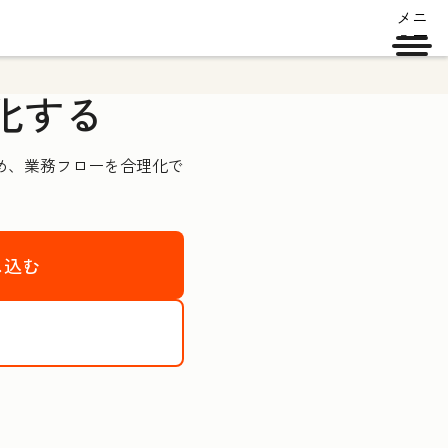
メニ
ュー
化する
高め、業務フローを合理化で
し込む