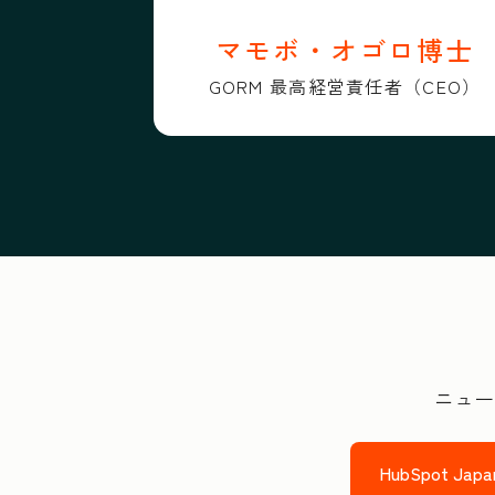
マモボ・オゴロ博士
GORM 最高経営責任者（CEO）
ニュー
HubSpot 