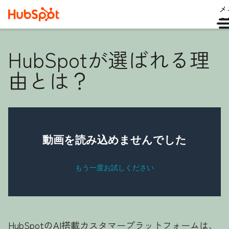
メ
ュ
HubSpotが選ばれる理
由とは？
HubSpotのAI搭載カスタマープラットフォームは、