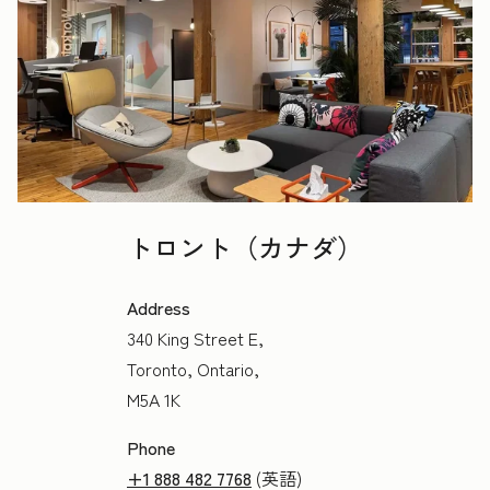
トロント（カナダ）
Address
340 King Street E,
Toronto, Ontario,
M5A 1K
Phone
+1 888 482 7768
(英語)