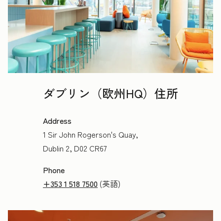
ダブリン（欧州HQ）住所
Address
1 Sir John Rogerson's Quay,
Dublin 2, D02 CR67
Phone
+353 1 518 7500
(英語)