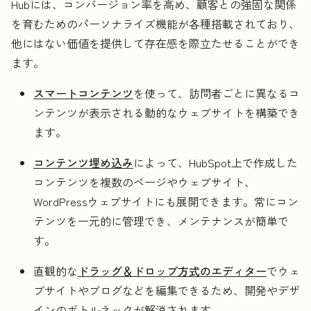
Hubには、コンバージョン率を高め、顧客との強固な関係
を育むためのパーソナライズ機能が各種搭載されており、
他にはない価値を提供して存在感を際立たせることができ
ます。
スマートコンテンツ
を使って、訪問者ごとに異なるコ
ンテンツが表示される動的なウェブサイトを構築でき
ます。
コンテンツ埋め込み
によって、HubSpot上で作成した
コンテンツを複数のページやウェブサイト、
WordPressウェブサイトにも展開できます。常にコン
テンツを一元的に管理でき、メンテナンスが簡単で
す。
直観的な
ドラッグ＆ドロップ方式のエディター
でウェ
ブサイトやブログなどを編集できるため、開発やデザ
インのボトルネックが解消されます。