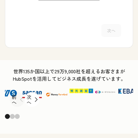
次へ
世界135か国以上で29万9,000社を超えるお客さまが
HubSpotを活用してビジネス成長を遂げています。
前
次
へ
へ