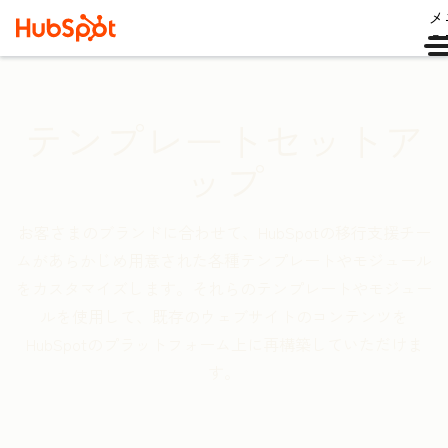
メ
ュ
テンプレートセットア
ップ
お客さまのブランドに合わせて、HubSpotの移行支援チー
ムがあらかじめ用意された各種テンプレートやモジュール
をカスタマイズします。それらのテンプレートやモジュー
ルを使用して、既存のウェブサイトのコンテンツを
HubSpotのプラットフォーム上に再構築していただけま
す。