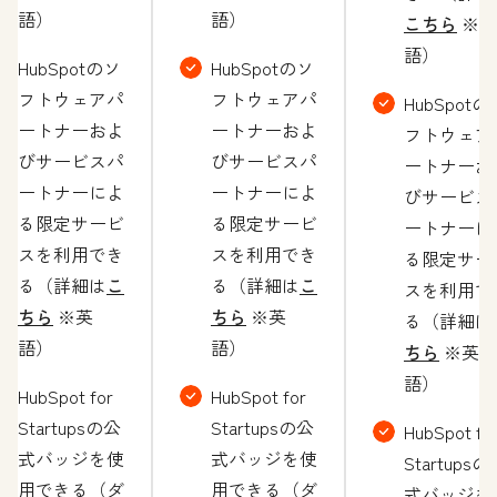
語）
語）
こちら
※英
語）
HubSpotのソ
HubSpotのソ
フトウェアパ
フトウェアパ
HubSpotの
ートナーおよ
ートナーおよ
フトウェア
びサービスパ
びサービスパ
ートナーお
ートナーによ
ートナーによ
びサービス
る限定サービ
る限定サービ
ートナーに
スを利用でき
スを利用でき
る限定サー
る（詳細は
こ
る（詳細は
こ
スを利用で
ちら
※英
ちら
※英
る（詳細は
語）
語）
ちら
※英
語）
HubSpot for
HubSpot for
Startupsの公
Startupsの公
HubSpot fo
式バッジを使
式バッジを使
Startupsの
用できる（ダ
用できる（ダ
式バッジを