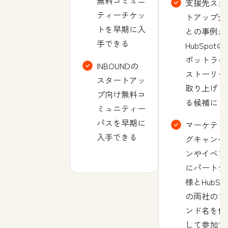
無料コミュニ
支援先スタ
ティーチケッ
トアップ企
トを早期に入
との事例が
手できる
HubSpotの
ポットライ
INBOUNDの
ストーリー
スタートアッ
取り上げら
プ向け無料コ
る候補に
ミュニティー
パスを早期に
マーケティ
入手できる
グキャンペ
ンやイベン
にパートナ
様とHubSpo
の両社のブ
ンド名を使
して参加で