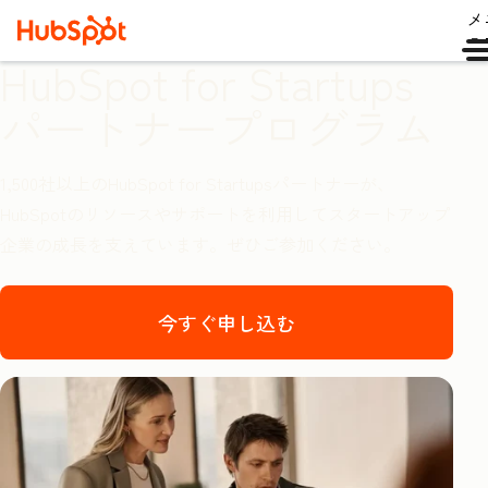
メ
ュ
HubSpot for Startups
パートナープログラム
1,500社以上のHubSpot for Startupsパートナーが、
HubSpotのリソースやサポートを利用してスタートアップ
企業の成長を支えています。ぜひご参加ください。
今すぐ申し込む