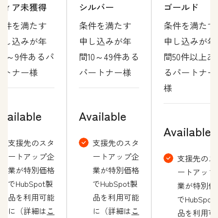
ティア未獲得
シルバー
ゴールド
条件を満たす
条件を満たす
条件を満たす
申し込みが年
申し込みが年
申し込みが年
間1～9件あるパ
間10～49件ある
間50件以上あ
ートナー様
パートナー様
るパートナー
様
vailable
Available
Available
支援先のスタ
支援先のスタ
ートアップ企
ートアップ企
支援先のス
業が特別価格
業が特別価格
ートアップ
でHubSpot製
でHubSpot製
業が特別価
品を利用可能
品を利用可能
でHubSpot
に（詳細は
こ
に（詳細は
こ
品を利用可