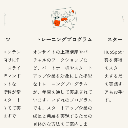
テンツ
トレーニングプログラム
スタート
のコンテン
オンサイトの上級講座やバー
HubSpot f
プ向けに作
チャルのワークショップな
客を獲得し
ソースライ
ど、パートナー様やスタート
をスタート
ンデマンド
アップ企業を対象にした多彩
えするだけ
キットな
なトレーニングプログラム
を実践する
新資料が常
が、年間を通して実施されて
アもお手頃
、スタート
います。いずれのプログラム
す。
を立てて実
でも、スタートアップ企業の
つはずで
成長と発展を実現するための
具体的な方法をご案内しま