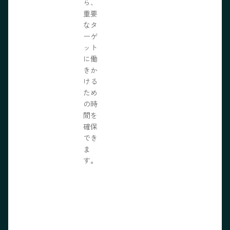
ら、
重要
なタ
ーゲ
ット
に働
きか
ける
ため
の時
間を
確保
でき
ま
す。