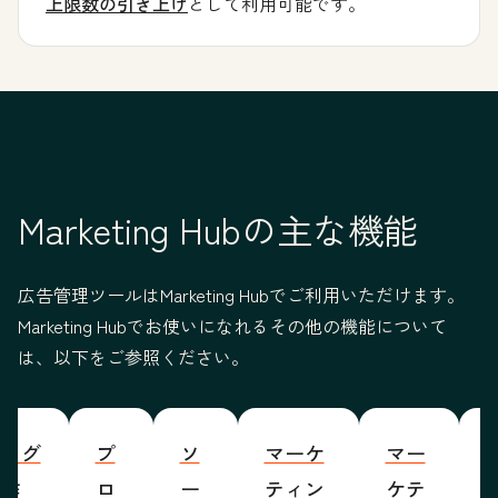
上限数の引き上げ
として利用可能です。
Marketing Hubの主な機能
広告管理ツールはMarketing Hubでご利用いただけます。
Marketing Hubでお使いになれるその他の機能について
は、以下をご参照ください。
ブログ
プ
ソ
マーケ
マー
S
の作
ロ
ー
ティン
ケテ