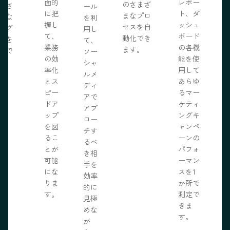
面的
レポー
のさまざ
化さ
ール
に把
ト、ダ
まなプロ
たな
を利
握し
ッシュ
セスを自
ログ
用し
て、
ボード
動化でき
事を
て、
業務
の各機
ます。
開で
ソー
R
の効
能を使
ま
シャ
率化
用して
。
ルメ
とス
あらゆ
ディ
ピー
るマー
アで
ドア
ケティ
アプ
ップ
ングキ
ロー
を図
ャンペ
チす
るこ
ーンの
るべ
とが
パフォ
き相
可能
ーマン
手を
にな
スを1
効率
りま
か所で
的に
す。
測定で
見極
きま
めな
す。
が