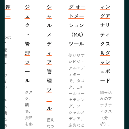
成・運
ジ
シ
グ オー
ィン
営ツー
ェ
ャ
トメー
グア
ル
ク
ル
ション
ナリ
ト
メ
（MA）
ティ
bSpot
管
デ
ツール
クス
ブロ
機能
理
ィ
＆ダ
使いやす
活用
ツ
ア
ッシ
いビジュ
るこ
アルエデ
で、
ー
管
ュボ
ィター
くの
ル
理
ード
で、タス
問者
ク、Eメ
呼び
ツ
タス
組み込
ールマー
み、
ー
ク、
みのア
ケティン
者を
S
期
ナリテ
グ、ソー
客へ
ル
限、
ィクス
シャルメ
転換
資料
（分
ディア、
るた
便利
を多
析）、
広告など
に最
なツ