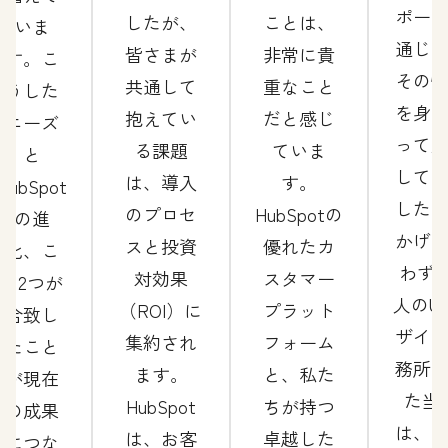
ポー
したが、
ことは、
いま
通じ
皆さまが
非常に貴
す。こ
その
共通して
重なこと
うした
を身
抱えてい
だと感じ
ニーズ
って
る課題
ていま
と
して
は、導入
す。
HubSpot
した
のプロセ
HubSpotの
の進
かげ
スと投資
優れたカ
化、こ
わずか
対効果
スタマー
の2つが
人のU
（ROI）に
プラット
合致し
ザイ
集約され
フォーム
たこと
務所
ます。
と、私た
が現在
た当
HubSpot
ちが持つ
の成果
は、
は、お客
卓越した
につな