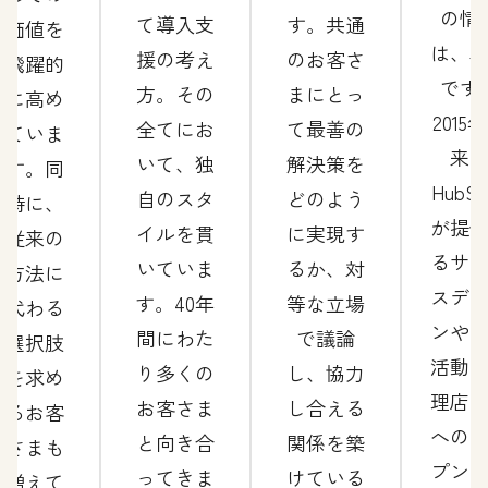
の情
て導入支
す。共通
価値を
は、
援の考え
のお客さ
飛躍的
です
方。その
まにとっ
に高め
2015
全てにお
て最善の
ていま
来
いて、独
解決策を
す。同
HubSp
自のスタ
どのよう
時に、
が提
イルを貫
に実現す
従来の
るサ
いていま
るか、対
方法に
スデ
す。40年
等な立場
代わる
ンや
間にわた
で議論
選択肢
活動
り多くの
し、協力
を求め
理店
お客さま
し合える
るお客
への
と向き合
関係を築
さまも
プン
ってきま
けている
増えて