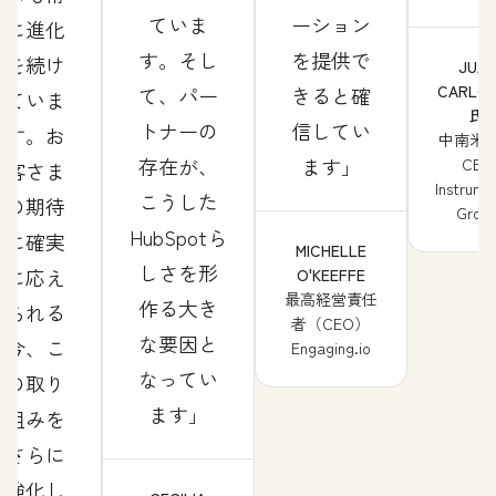
ていま
ーション
に進化
す。そし
を提供で
を続け
JUA
CARLOS
て、パー
きると確
ていま
氏
トナーの
信してい
す。お
中南米
存在が、
ます
CEO
客さま
Instrume
こうした
の期待
Grou
HubSpotら
に確実
MICHELLE
しさを形
に応え
O'KEEFFE
最高経営責任
作る大き
られる
者（CEO）
な要因と
今、こ
Engaging.io
なってい
の取り
ます
組みを
さらに
強化し