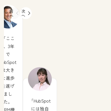
前
次
へ
へ
ここ
2、3年
で
HubSpot
は大き
な進歩
を遂げ
まし
HubSpot
た。
には独自
CRM機