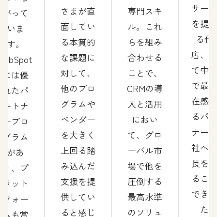
サー
さまが直
専門スキ
がって
を提
面してい
ル。これ
いま
る代
る本質的
らを組み
す。
店、
な課題に
合わせる
HubSpot
て中
対して、
ことで、
には優
で最
他のプロ
CRMの導
れたパ
在感
グラムや
入と活用
ートナ
るパ
ベンダー
におい
ープロ
ナー
を大きく
て、グロ
グラム
社へ
上回る踏
ーバル市
があ
長を
み込んだ
場で他を
り、プ
るこ
支援を提
圧倒する
ラット
でき
供してい
最高水準
フォー
た
ると感じ
のソリュ
ムも常