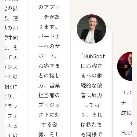
のアプロ
能の拡
ーチがあ
充、連
ります。
携の利
パートナ
便性向
ーへのサ
上、そ
ポート、
HubSpot
してエ
お客さま
はお客さ
コシス
との接し
まへの継
テムの
方、営業
続的な改
強化に
パ
担当者の
善に尽力
より、
ナー
プロジェ
してお
プラッ
成に
クトに対
り、それ
トフォ
る
する姿
は私たち
ームと
HubSp
勢、そし
も同様で
しての