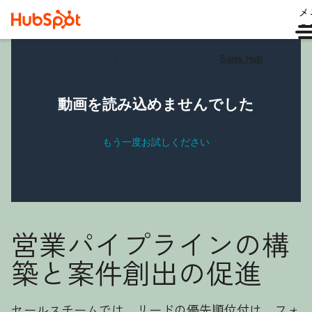
メ
ュ
Sales Hub
営業パイプラインの構
築と案件創出の促進
セールスチームでは、リードの優先順位付け、フォ