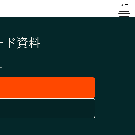
メニ
ュー
ード資料
。