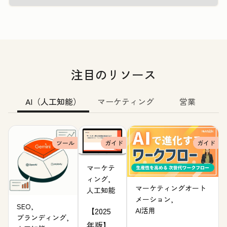
注目のリソース
AI（人工知能）
マーケティング
営業
ツール
ガイド
ガイド
マーケテ
ィング,
マーケティングオート
人工知能
メーション,
SEO,
【2025
AI活用
ブランディング,
年版】