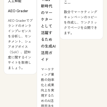
人工知能
こ...
新時代
AEO Grader
数分でマーケティング
のマー
キャンペーンのコピー
ケター
AEO Graderでブ
を作成し、ワンクリッ
として
ランドのオンラ
クでページを公開でき
インプレゼンス
活躍す
ます。
を分析し、セン
るため
チメント、シェ
の生成AI
アオブボイス
（SoV）、認知
活用ガ
度に関するイン
イド
サイトを取得し
ましょう。
マーケテ
ィング業
務の効率
化と成果
向上を実
現するた
めのAI活
用手法を