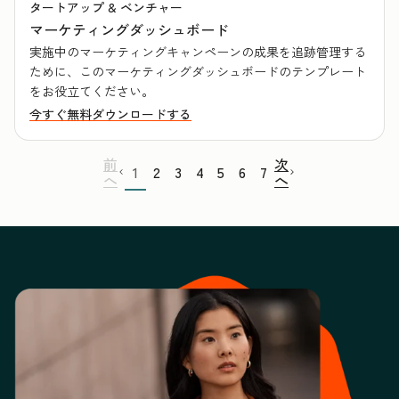
タートアップ & ベンチャー
マーケティングダッシュボード
実施中のマーケティングキャンペーンの成果を追跡管理する
ために、このマーケティングダッシュボードのテンプレート
をお役立てください。
今すぐ無料ダウンロードする
前
次
1
2
3
4
5
6
7
へ
へ