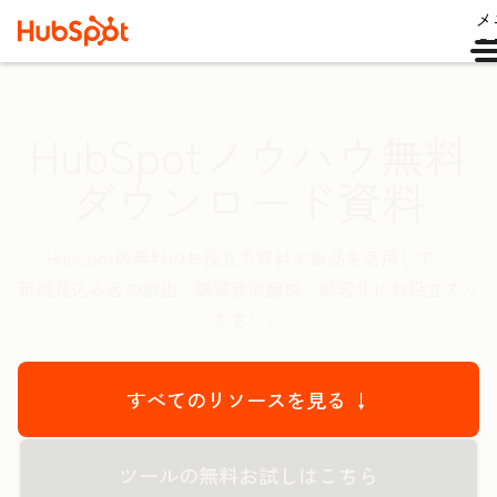
メ
ュ
HubSpotノウハウ無料
ダウンロード資料
HubSpotの無料のお役立ち資料や製品を活用して、
新規見込み客の創出、購買意欲醸成、顧客化にお役立てく
ださい。
すべてのリソースを見る ↓
ツールの無料お試しはこちら