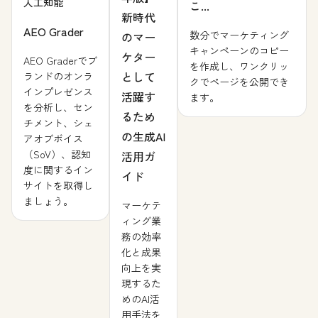
人工知能
こ...
新時代
AEO Grader
数分でマーケティング
のマー
キャンペーンのコピー
ケター
AEO Graderでブ
を作成し、ワンクリッ
として
ランドのオンラ
クでページを公開でき
インプレゼンス
活躍す
ます。
を分析し、セン
るため
チメント、シェ
の生成AI
アオブボイス
（SoV）、認知
活用ガ
度に関するイン
イド
サイトを取得し
ましょう。
マーケテ
ィング業
務の効率
化と成果
向上を実
現するた
めのAI活
用手法を