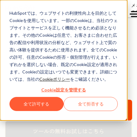
メ
ュ
HubSpotでは、ウェブサイトの利便性向上を目的として
Cookieを使用しています。一部のCookieは、当社のウェ
ブサイトとサービスを正しく機能させるため必須となり
ます。その他のCookieは任意で、お客さまに合わせた広
HubSpotノウハウ無料
告の配信や利用状況の分析など、ウェブサイト上で質の
ダウンロード資料
高い体験を提供するために使用されます。全てのCookie
の許可、任意のCookieの拒否・個別管理が行えます。い
ずれかを選択しない場合、既定のCookie設定が適用され
HubSpotの無料のお役立ち資料や製品を活用して、
ます。Cookieの設定はいつでも変更できます。詳細につ
新規見込み客の創出、購買意欲醸成、顧客化にお役立てく
いては、当社の
Cookieポリシー
をご確認ください。
ださい。
Cookie設定を管理する
全て許可する
全て拒否する
すべてのリソースを見る ↓
ツールの無料お試しはこちら