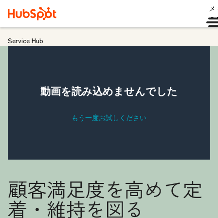
メ
ュ
Service Hub
顧客満足度を高めて定
着・維持を図る