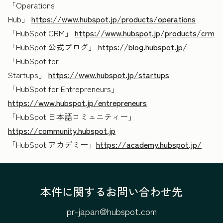
「Operations
Hub」
https://www.hubspot.jp/products/operations
「HubSpot CRM」
https://www.hubspot.jp/products/crm
「HubSpot 公式ブログ」
https://blog.hubspot.jp/
「HubSpot for
Startups」
https://www.hubspot.jp/startups
「HubSpot for Entrepreneurs」
https://www.hubspot.jp/entrepreneurs
「HubSpot 日本語コミュニティー」
https://community.hubspot.jp
「HubSpot アカデミー」
https://academy.hubspot.jp/
本件に関するお問い合わせ先
pr-japan@hubspot.com