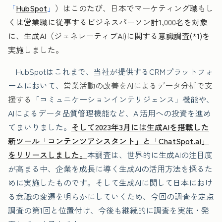
「
HubSpot
」
）はこのたび、日本でマーケティング職もし
くは営業職に従事するビジネスパーソン計1,000名を対象
に、生成AI（ジェネレーティブAI)に関する意識調査(*1)を
実施しました。
HubSpotはこれまで、当社が提供するCRMプラットフォ
ームにおいて、
営業活動の改善をAIによるデータ分析で支
援する
「コミュニケーションインテリジェンス」機能や、
AIによるデータ品質管理機能など、AI活用への投資を進め
てまいりました。
そして2023年3月には生成AIを搭載した
新ツール「コンテンツアシスタント」と「ChatSpot.ai」
をリリースしました。
本調査は、世界的に生成AIの注目度
が高まる中、企業を成長に導く生成AIの活用方法を探るた
めに実施したものです。そして生成AIに関して日本におけ
る意識の変遷を明らかにしていくため、今回の調査を定点
調査の第1回と位置付け、今後も継続的に調査を実施・発