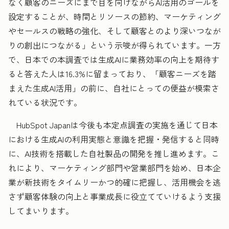
なく顧客のニーズにまで目を向けながらAI活用のゴールを
設定することが、時間とリソースの節約、マーケティング
やセールスの戦略の強化、そして顧客とのより深いつなが
りの創出につながる」という示唆が得られています。一方
で、日本での本調査では生成AIに業務効率の向上を期待す
ると答えた人は16.3%に留まっており、「顧客ニーズを踏
まえた生成AI活用」の前に、自社にとっての便益が模索さ
れている状況です。
HubSpot Japanは今後も本定点調査の実施を通じて日本
における生成AIの利用実態と意識を把握・発信すると同時
に、AI技術を搭載した自社製品の開発を推し進めます。こ
れにより、マーケティング部門や営業部門を始め、日本企
業が新技術をタイムリーかつ的確に把握し、活用機会を逃
さず顧客体験の向上と事業成長に役立てていけるよう支援
してまいります。