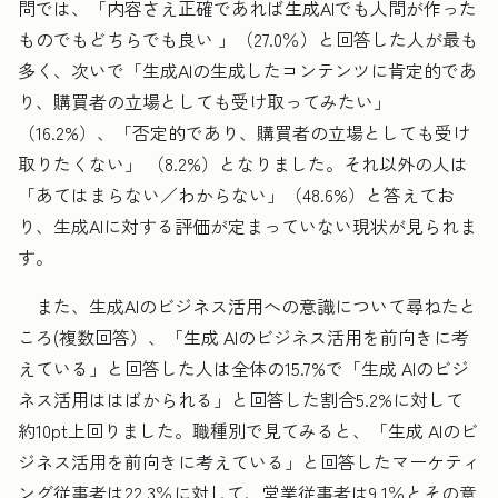
問では、「内容さえ正確であれば生成AIでも人間が作った
ものでもどちらでも良い 」（27.0％）と回答した人が最も
多く、次いで「生成AIの生成したコンテンツに肯定的であ
り、購買者の立場としても受け取ってみたい」
（16.2%）、「否定的であり、購買者の立場としても受け
取りたくない」 （8.2%）となりました。それ以外の人は
「あてはまらない／わからない」（48.6%）と答えてお
り、生成AIに対する評価が定まっていない現状が見られま
す。
また、生成AIのビジネス活用への意識について尋ねたと
ころ(複数回答）、「生成 AIのビジネス活用を前向きに考
えている」と回答した人は全体の15.7%で「生成 AIのビジ
ネス活用ははばかられる」と回答した割合5.2%に対して
約10pt上回りました。職種別で見てみると、「生成 AIのビ
ジネス活用を前向きに考えている」と回答したマーケティ
ング従事者は22.3％に対して、営業従事者は9.1％とその意