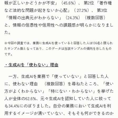
報が正しいかどうかが不安」（45.6%）、 第2位 「著作権
など法的な問題が起きないか心配」（ 27.2%）、 第3位
「情報の出典元がわからない」（24.3%）（複数回答）
と、情報の信憑性や信用性への課題感が明らかになりまし
た。
※今回の調査では、業務に生成AIを使っていると回答した人は136名と限られ
たサンプル数となっており、このデータは当該サンプルの傾向を示したもの
です。
・生成AIを「使わない」理由
一方、生成AIを業務で「使っていない」と回答した人
に、使わない理由 （複数回答）を尋ねたところ、「使い
方がよくわからない」「特にない・わからない」を挙げた
人が全体の62.6%、元々生成AIを認知していた人に絞って
も34.4%にのぼりました。自分の業務において生成AIを利
用するイメージが湧いていない、そもそも何ができるのか