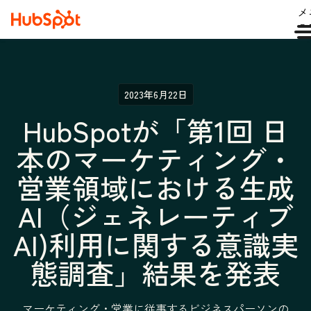
メ
ュ
2023年6月22日
HubSpotが「第1回 日
本のマーケティング・
営業領域における生成
AI（ジェネレーティブ
AI)利用に関する意識実
態調査」結果を発表
マーケティング・営業に従事するビジネスパーソンの