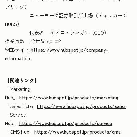
ブリッジ）
ニューヨーク証券取引所上場（ティッカー：
HUBS）
代表者 ヤミニ・ランガン（CEO）
従業員数 全世界 7,000名
WEBサイト
https://www.hubspot.jp/company-
information
【関連リンク】
「Marketing
Hub」
https://www.hubspot.jp/products/marketing
「Sales Hub」
https://www.hubspot.jp/products/sales
「Service
Hub」
https://www.hubspot.jp/products/service
「CMS Hub」
https://www.hubspot.jp/products/cms