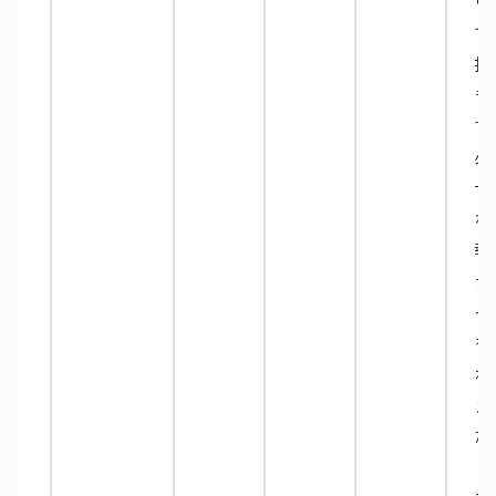
ウ
で
択
き
す
必
十
な
報
デ
イ
を
ね
え
た
ミ