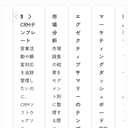
ウ
無料
市
エ
マ
納
前へ
次へ
ェ
CRMテ
場
グ
ー
品
ブ
ンプレ
分
ゼ
ケ
書
サ
ート
析
ク
テ
テ
イ
テ
ィ
ン
営業活
市場
ト
ィ
ン
プ
動や顧
調査
提
ブ
グ
レ
客対応
の結
案
サ
ダ
ー
を追跡
果を
書
マ
ッ
ト
管理し
セグ
テ
リ
シ
たいの
メン
「
ン
ー
ュ
に、
ト別
品
プ
の
ボ
CRMソ
に整
テ
レ
テ
ー
フトウ
理す
プ
ー
ン
ド
ェアソ
る際
ー