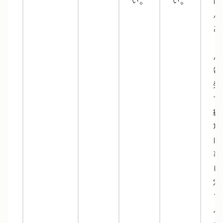
い。
い。
ほ
ん
あ
ま
ん
毎
発
す
納
項
は
事
に
定
て
ル