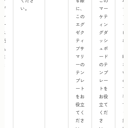
ェブ
くださ
る際
この
項
デザ
い。
に、
マー
テ
イン
この
ケテ
プ
サー
エグ
ィン
ー
ビス
ゼク
グダ
に
を売
ティ
ッシ
め
り込
ブサ
ュボ
ら
みま
マリ
ード
載
しょ
ーの
のテ
れ
う。
テン
ンプ
い
プレ
レー
の
ート
トを
で
をお
お役
手
役立
立て
で
てく
くだ
う
ださ
さ
業