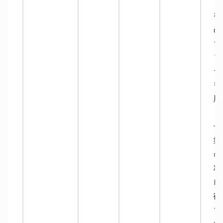
マ
な
品
テ
プ
ー
を
用
し
ぜ
業
の
率
に
役
て