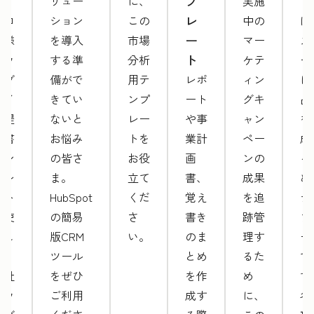
ト
プ
リュー
に、
実施
ト
レ
プロ
ション
この
中の
は
ー
仕様
を導入
市場
マー
ス
ト
のウ
する準
分析
ケテ
ー
ェブ
備がで
用テ
レポ
ィン
に
サイ
きてい
ンプ
ート
グキ
品
ト提
ないと
レー
や事
ャン
を
案書
お悩み
トを
業計
ペー
成
テン
の皆さ
お役
画
ンの
る
プレ
ま。
立て
書、
成果
め
ート
HubSpot
くだ
覚え
を追
テ
を使
の簡易
さ
書き
跡管
プ
用し
版CRM
い。
のま
理す
ー
て、
ツール
とめ
るた
で
自社
をぜひ
を作
め
す
のウ
ご利用
成す
に、
各