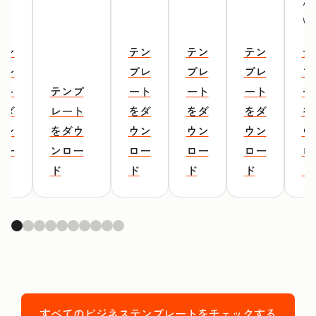
だ
い
テン
テン
テン
テン
テ
プレ
プレ
プレ
プレ
プ
ート
テンプ
ート
ート
ート
ー
をダ
レート
をダ
をダ
をダ
を
ウン
をダウ
ウン
ウン
ウン
ウ
ロー
ンロー
ロー
ロー
ロー
ロ
ド
ド
ド
ド
ド
ド
すべてのビジネステンプレートをチェックする