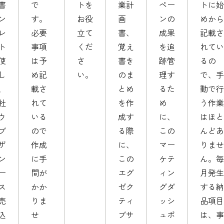
書
で
トを
業計
ペー
トに始
ン
す。
お役
画
ンの
めから
レ
必要
立て
書、
成果
記載さ
ト
事項
くだ
覚え
を追
れてい
使
は予
さ
書き
跡管
るの
し
め記
い。
のま
理す
で、手
、
載さ
とめ
るた
動で行
社
れて
を作
め
う作業
ウ
いる
成す
に、
はほと
ブ
ので
る際
この
んどあ
ザ
作成
に、
マー
りませ
ン
に手
この
ケテ
ん。毎
ー
間が
エグ
ィン
月発生
ス
かか
ゼク
グダ
する納
売
りま
ティ
ッシ
品項目
込
せ
ブサ
ュボ
は、事