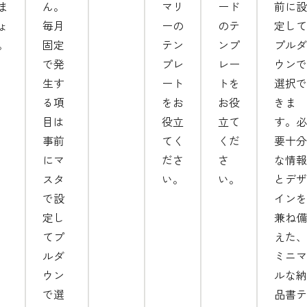
ま
ん。
マリ
ード
前に設
ょ
毎月
ーの
のテ
定して
。
固定
テン
ンプ
プルダ
で発
プレ
レー
ウンで
生す
ート
トを
選択で
る項
をお
お役
きま
目は
役立
立て
す。必
事前
てく
くだ
要十分
にマ
ださ
さ
な情報
スタ
い。
い。
とデザ
で設
インを
定し
兼ね備
てプ
えた、
ルダ
ミニマ
ウン
ルな納
で選
品書テ