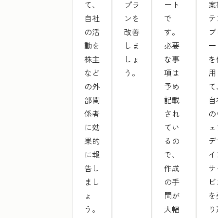
て、
プラ
ート
案
自社
ンを
で
テ
の活
改善
す。
プ
動を
しま
必要
ー
株主
しょ
な事
を
など
う。
項は
用
の外
予め
て
部関
記載
自
係者
され
の
に効
てい
ェ
果的
るの
デ
に報
で、
イ
告し
作成
サ
まし
の手
ビ
ょ
間が
を
う。
大幅
り