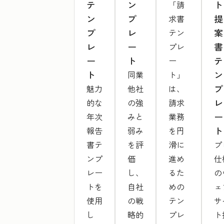
テ
ン
ト
「請
ン
プ
提
求書
プ
レ
案
テン
レ
ー
書
プレ
ー
ト
テ
ー
ト
ン
同業
ト」
プ
魅力
他社
は、
レ
的な
の強
請求
ー
年次
みと
業務
ト
報告
弱み
を円
書テ
を評
滑に
プ
ンプ
価
進め
仕
レー
し、
るた
の
トを
自社
めの
ェ
使用
の戦
テン
サ
し
略的
プレ
ト