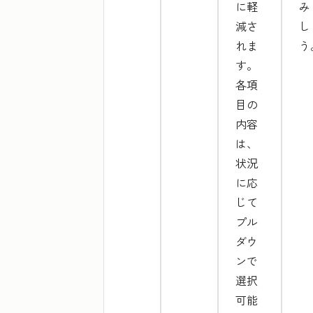
に軽
み
減さ
し
れま
う
す。
各項
目の
内容
は、
状況
に応
じて
プル
ダウ
ンで
選択
可能