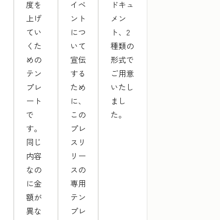
度を
イベ
ドキュ
上げ
ント
メン
てい
につ
ト、2
くた
いて
種類の
めの
宣伝
形式で
テン
する
ご用意
プレ
ため
いたし
ート
に、
まし
で
この
た。
す。
プレ
同じ
スリ
内容
リー
なの
スの
に金
専用
額が
テン
異な
プレ