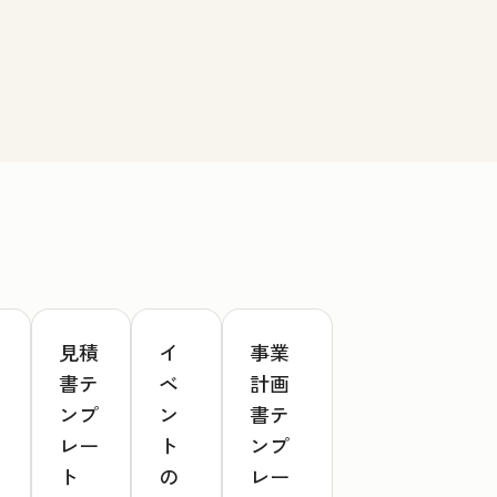
見積
イ
事業
書テ
ベ
計画
ンプ
ン
書テ
レー
ト
ンプ
ト
の
レー