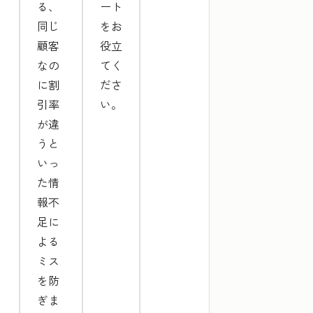
る、
ート
同じ
をお
顧客
役立
なの
てく
に割
ださ
引率
い。
が違
うと
いっ
た情
報不
足に
よる
ミス
を防
ぎま