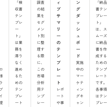
ィ
ン
「検
調査
「納品
ブ
グ
収書
の結
書テン
サ
ダ
テン
果を
プレー
マ
ッ
プレ
セグ
ト」
リ
シ
ー
メン
は、ス
ー
ュ
ト」
ト別
ムーズ
の
ボ
は業
に整
に納品
テ
ー
務を
理す
書を作
ン
ド
滞り
る際
成する
プ
なく
に、
実施
ための
レ
ロ
進め
この
中の
テンプ
ー
様
るた
市場
マー
レート
ト
ウ
めの
分析
ケテ
です。
ブ
テン
用テ
レポ
ィン
各事項
イ
プレ
ンプ
ート
グキ
はテン
提
ート
レー
や事
ャン
プレー