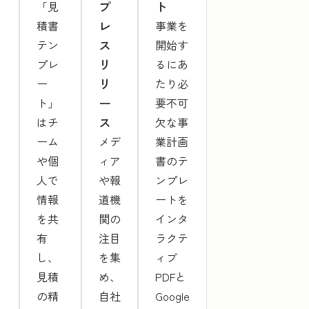
プ
ト
「見
レ
積書
事業を
ス
テン
開始す
リ
プレ
るにあ
リ
ー
たり必
ー
ト」
要不可
ス
はチ
欠な事
ーム
メデ
業計画
や個
ィア
書のテ
人で
や報
ンプレ
情報
道機
ートを
を共
関の
インタ
有
注目
ラクテ
し、
を集
ィブ
見積
め、
PDFと
の精
自社
Google