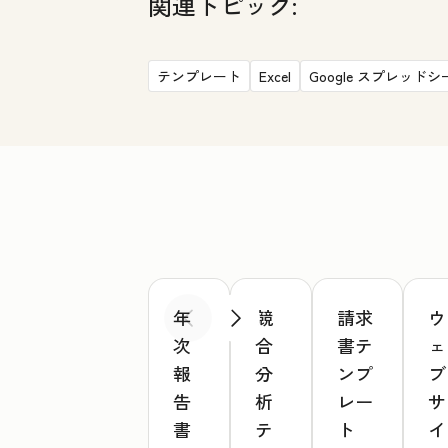
関連トピック:
テンプレート
Excel
Google スプレッドシ
年
競
請求
ウ
前へ
次へ
次
合
書テ
ェ
報
分
ンプ
ブ
告
析
レー
サ
書
テ
ト
イ