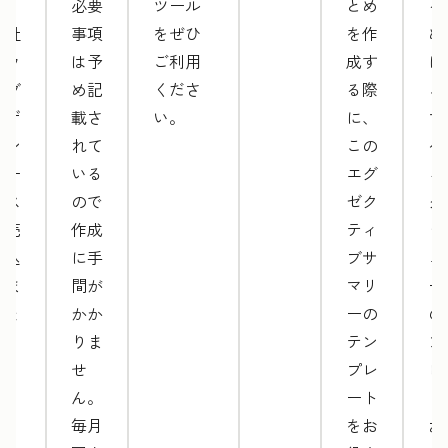
て、
必要
ツール
とめ
る
自社
事項
をぜひ
を作
め
のウ
は予
ご利用
成す
に
ェブ
め記
くださ
る際
こ
デザ
載さ
い。
に、
マ
イン
れて
この
ケ
サー
いる
エグ
ィ
ビス
ので
ゼク
グ
を売
作成
ティ
ッ
り込
に手
ブサ
ュ
みま
間が
マリ
ー
しょ
かか
ーの
の
う。
りま
テン
ン
せ
プレ
レ
ん。
ート
ト
毎月
をお
お