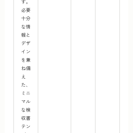
す。
必要
十分
な情
報と
デザ
イン
を兼
ね備
え
た、
ミニ
マル
な検
収書
テン