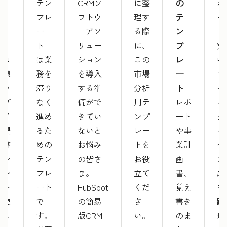
プ
の
ボ
テン
CRMソ
に整
レ
テ
ー
プレ
フトウ
理す
ー
ン
ド
ー
ェアソ
る際
ト
プ
ト」
リュー
に、
実
レ
プロ
は業
ション
この
中
ー
仕様
務を
を導入
市場
マ
ト
のウ
滞り
する準
分析
ケ
ェブ
なく
備がで
用テ
レポ
ィ
サイ
進め
きてい
ンプ
ート
グ
ト提
るた
ないと
レー
や事
ャ
案書
めの
お悩み
トを
業計
ペ
テン
テン
の皆さ
お役
画
ン
プレ
プレ
ま。
立て
書、
成
ート
ート
HubSpot
くだ
覚え
を
を使
で
の簡易
さ
書き
跡
用し
す。
版CRM
い。
のま
理