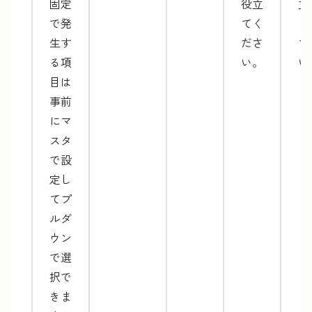
固定
役立
立
で発
てく
く
生す
ださ
さ
る項
い。
い
目は
事前
にマ
スタ
で設
定し
てプ
ルダ
ウン
で選
択で
きま