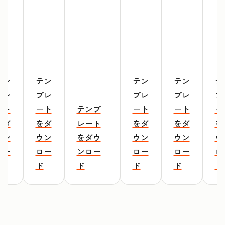
テン
テン
テン
テン
テ
プレ
プレ
プレ
プレ
プ
ート
ート
テンプ
ート
ート
ー
をダ
をダ
レート
をダ
をダ
を
ウン
ウン
をダウ
ウン
ウン
ウ
ロー
ロー
ンロー
ロー
ロー
ロ
ド
ド
ド
ド
ド
ド