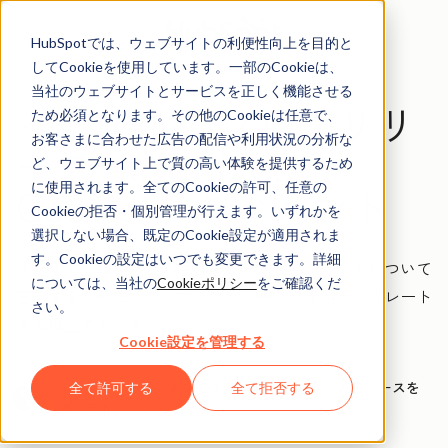
HubSpotでは、ウェブサイトの利便性向上を目的と
してCookieを使用しています。一部のCookieは、
当社のウェブサイトとサービスを正しく機能させる
イベントのプレスリリ
ため必須となります。その他のCookieは任意で、
お客さまに合わせた広告の配信や利用状況の分析な
ース - Word, PDF,
ど、ウェブサイト上で質の高い体験を提供するため
Google ドキュメント
に使用されます。全てのCookieの許可、任意の
Cookieの拒否・個別管理が行えます。いずれかを
選択しない場合、既定のCookie設定が適用されま
す。Cookieの設定はいつでも変更できます。詳細
メディアや報道機関の注目を集め、自社イベントについて
については、当社の
Cookieポリシー
をご確認くだ
宣伝するために、このプレスリリースの専用テンプレート
さい。
をお役立てください。
Cookie設定を管理する
すでに数千人のプロフェッショナルがこのリソースを
全て許可する
全て拒否する
活用しています。