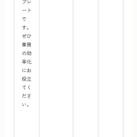
プレ
ート
で
す。
ぜひ
業務
の効
率化
にお
役立
てく
ださ
い。