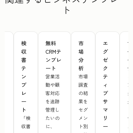
ト
ウ
検
無料
市
エ
マ
ェ
収
CRMテ
場
グ
ー
ブ
書
ンプレ
分
ゼ
ケ
サ
テ
ート
析
ク
テ
イ
ン
テ
ィ
営業活
市場
ト
プ
ィ
ン
動や顧
調査
提
レ
ブ
グ
客対応
の結
案
ー
サ
ダ
を追跡
果を
書
ト
マ
ッ
管理し
セグ
テ
リ
シ
「検
たいの
メン
ン
ー
ュ
収書
に、
ト別