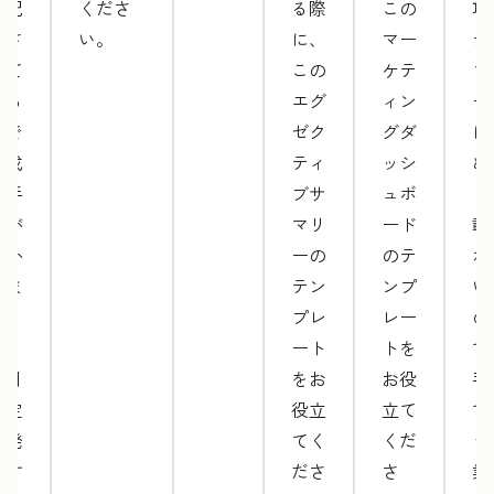
め記
くださ
る際
この
項
載さ
い。
に、
マー
テ
れて
この
ケテ
プ
いる
エグ
ィン
ー
ので
ゼク
グダ
に
作成
ティ
ッシ
め
に手
ブサ
ュボ
ら
間が
マリ
ード
載
かか
ーの
のテ
れ
りま
テン
ンプ
い
せ
プレ
レー
の
ん。
ート
トを
で
毎月
をお
お役
手
固定
役立
立て
で
で発
てく
くだ
う
生す
ださ
さ
業