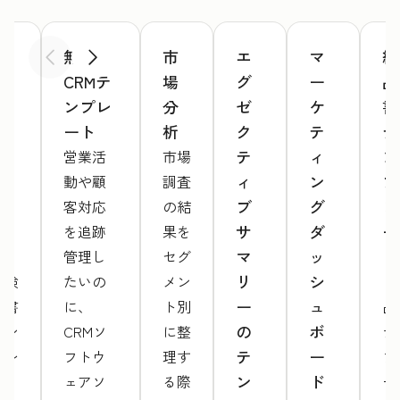
検
無料
市
エ
マ
納
前へ
次へ
収
CRMテ
場
グ
ー
品
書
ンプレ
分
ゼ
ケ
書
テ
ート
析
ク
テ
テ
ン
テ
ィ
ン
営業活
市場
プ
ィ
ン
プ
動や顧
調査
レ
ブ
グ
レ
客対応
の結
ー
サ
ダ
ー
を追跡
果を
ト
マ
ッ
ト
管理し
セグ
リ
シ
「検
たいの
メン
「
ー
ュ
収書
に、
ト別
品
の
ボ
テン
CRMソ
に整
テ
テ
ー
プレ
フトウ
理す
プ
ン
ド
ー
ェアソ
る際
ー