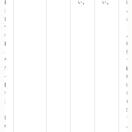
る項
い。
い。
ほ
目は
ん
事前
あ
にマ
ま
スタ
ん
で設
毎
定し
発
てプ
す
ルダ
納
ウン
項
で選
は
択で
事
きま
に
す。
定
必要
て
十分
ル