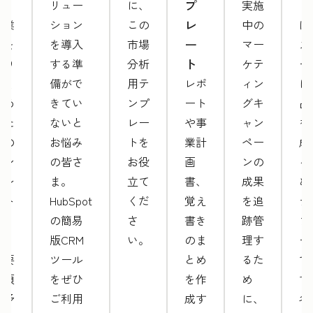
プ
ト」
リュー
に、
実施
ト
レ
は業
ション
この
中の
は
ー
務を
を導入
市場
マー
ス
ト
滞り
する準
分析
ケテ
ー
なく
備がで
用テ
レポ
ィン
に
進め
きてい
ンプ
ート
グキ
品
るた
ないと
レー
や事
ャン
を
めの
お悩み
トを
業計
ペー
成
テン
の皆さ
お役
画
ンの
る
プレ
ま。
立て
書、
成果
め
ート
HubSpot
くだ
覚え
を追
テ
で
の簡易
さ
書き
跡管
プ
す。
版CRM
い。
のま
理す
ー
必要
ツール
とめ
るた
で
事項
をぜひ
を作
め
す
は予
ご利用
成す
に、
各