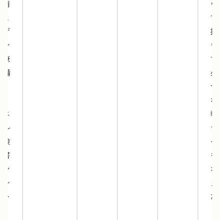
な情
ウ
報と
で
デザ
択
イン
き
を兼
す
ね備
必
え
十
た、
な
ミニ
報
マル
デ
な検
イ
収書
を
テン
ね
プレ
え
ート
た
で
ミ