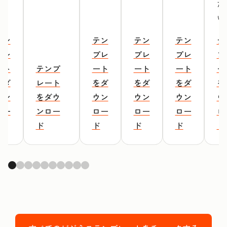
だ
い
テン
テン
テン
テン
テ
プレ
プレ
プレ
プレ
プ
ート
テンプ
ート
ート
ート
ー
をダ
レート
をダ
をダ
をダ
を
ウン
をダウ
ウン
ウン
ウン
ウ
ロー
ンロー
ロー
ロー
ロー
ロ
ド
ド
ド
ド
ド
ド