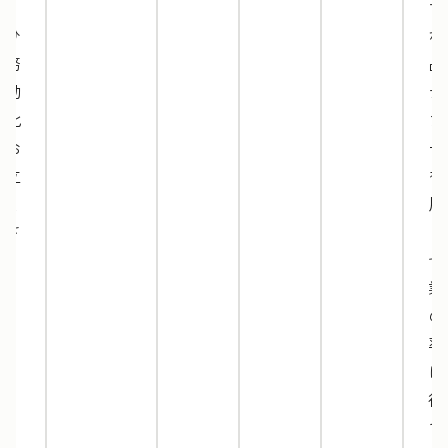
す。
マ
ぜひ
な
業務
品
の効
テ
率化
プ
にお
ー
役立
を
てく
用
ださ
し
い。
ぜ
業
の
率
に
役
て