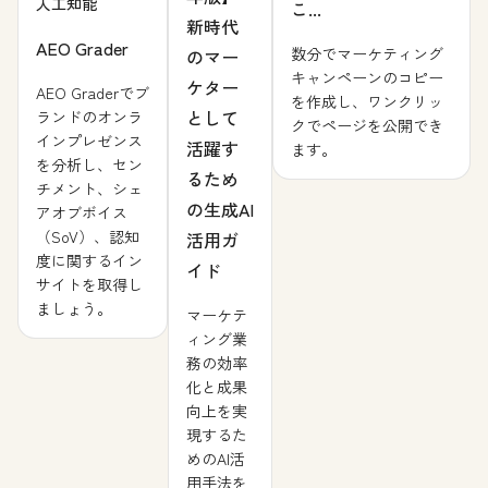
人工知能
こ...
新時代
AEO Grader
数分でマーケティング
のマー
キャンペーンのコピー
ケター
AEO Graderでブ
を作成し、ワンクリッ
として
ランドのオンラ
クでページを公開でき
インプレゼンス
活躍す
ます。
を分析し、セン
るため
チメント、シェ
の生成AI
アオブボイス
（SoV）、認知
活用ガ
度に関するイン
イド
サイトを取得し
ましょう。
マーケテ
ィング業
務の効率
化と成果
向上を実
現するた
めのAI活
用手法を