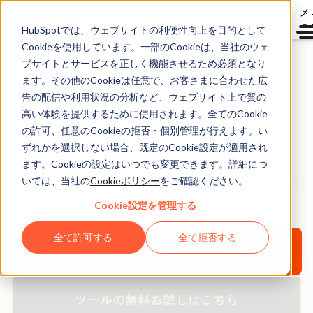
メ
ュ
HubSpotでは、ウェブサイトの利便性向上を目的として
Cookieを使用しています。一部のCookieは、当社のウェ
ブサイトとサービスを正しく機能させるため必須となり
ます。その他のCookieは任意で、お客さまに合わせた広
HubSpotノウハウ無料
告の配信や利用状況の分析など、ウェブサイト上で質の
ダウンロード資料
高い体験を提供するために使用されます。全てのCookie
の許可、任意のCookieの拒否・個別管理が行えます。い
ずれかを選択しない場合、既定のCookie設定が適用され
HubSpotの無料のお役立ち資料や製品を活用して、
ます。Cookieの設定はいつでも変更できます。詳細につ
新規見込み客の創出、購買意欲醸成、顧客化にお役立てく
いては、当社の
Cookieポリシー
をご確認ください。
ださい。
Cookie設定を管理する
全て許可する
全て拒否する
すべてのリソースを見る ↓
ツールの無料お試しはこちら