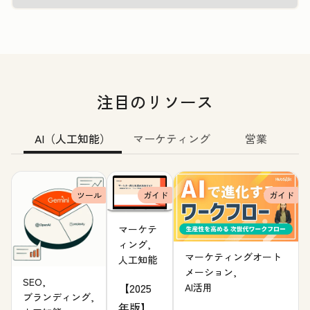
注目のリソース
AI（人工知能）
マーケティング
営業
ツール
ガイド
ガイド
マーケテ
ィング,
マーケティングオート
人工知能
メーション,
SEO,
【2025
AI活用
ブランディング,
年版】