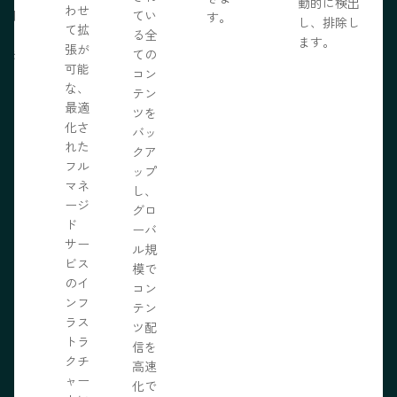
動的に検出
わせ
採用
てい
す。
し、排除し
て拡
いる
る全
ます。
張が
開発
ての
可能
の力
コン
な、
限に
テン
最適
きま
ツを
化さ
バッ
れた
クア
フル
ップ
マネ
し、
ージ
グロ
ド
ーバ
サー
ル規
ビス
模で
のイ
コン
ンフ
テン
ラス
ツ配
トラ
信を
クチ
高速
ャー
化で