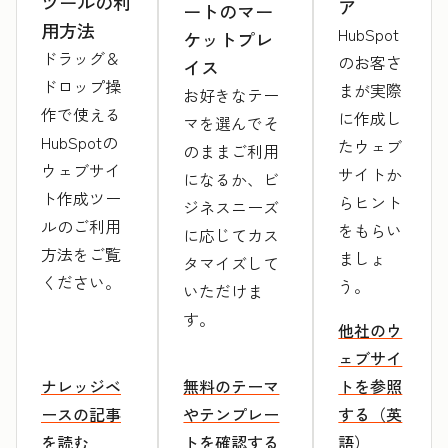
ツールの利
ア
ートのマー
用方法
HubSpot
ケットプレ
ドラッグ＆
のお客さ
イス
ドロップ操
まが実際
お好きなテー
作で使える
に作成し
マを選んでそ
HubSpotの
たウェブ
のままご利用
ウェブサイ
サイトか
になるか、ビ
ト作成ツー
らヒント
ジネスニーズ
ルのご利用
をもらい
に応じてカス
方法をご覧
ましょ
タマイズして
ください。
う。
いただけま
す。
他社のウ
ェブサイ
ナレッジベ
無料のテーマ
トを参照
ースの記事
やテンプレー
する（英
を読む
トを確認する
語）