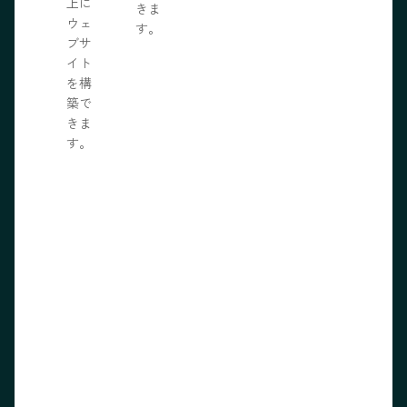
上に
きま
ウェ
す。
ブサ
イト
を構
築で
きま
す。