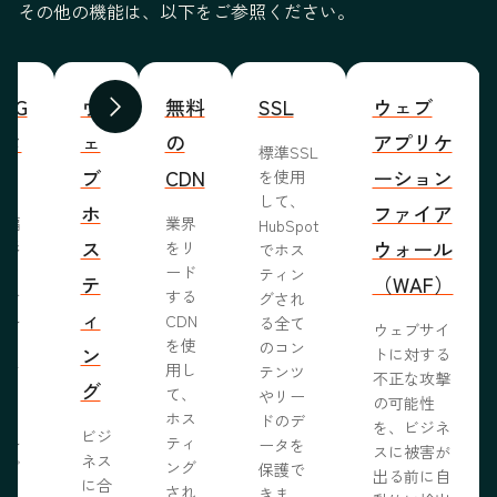
その他の機能は、以下をご参照ください。
WYG
ウ
無料
SSL
ウェブ
前へ
次へ
ィタ
ェ
の
アプリケ
標準SSL
ブ
CDN
ーション
を使用
して、
ホ
ファイア
ま編
業界
HubSpot
ス
ウォール
成形
をリ
でホス
めな
ード
ティン
テ
（WAF）
業で
する
グされ
ィ
ール
CDN
る全て
ウェブサイ
らし
を使
のコン
ン
トに対する
ブサ
用し
テンツ
不正な攻撃
グ
作り
て、
やリー
の可能性
う。
ホス
ドのデ
を、ビジネ
ビジ
ール
ティ
ータを
スに被害が
ネス
ェブ
ング
保護で
出る前に自
に合
プロ
され
きま