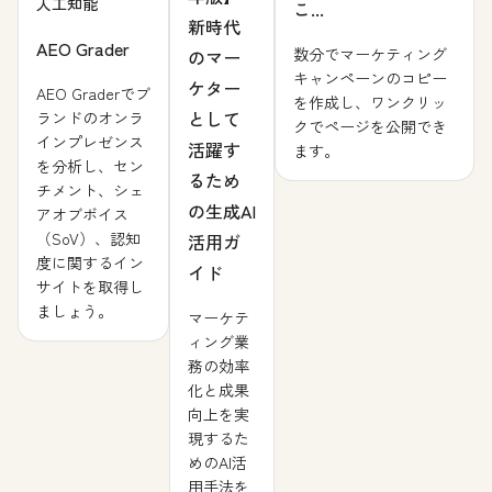
人工知能
こ...
新時代
AEO Grader
数分でマーケティング
のマー
キャンペーンのコピー
ケター
AEO Graderでブ
を作成し、ワンクリッ
として
ランドのオンラ
クでページを公開でき
インプレゼンス
活躍す
ます。
を分析し、セン
るため
チメント、シェ
の生成AI
アオブボイス
（SoV）、認知
活用ガ
度に関するイン
イド
サイトを取得し
ましょう。
マーケテ
ィング業
務の効率
化と成果
向上を実
現するた
めのAI活
用手法を