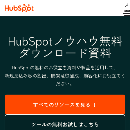
メ
ュ
HubSpotノウハウ無料
ダウンロード資料
HubSpotの無料のお役立ち資料や製品を活用して、
新規見込み客の創出、購買意欲醸成、顧客化にお役立てく
ださい。
すべてのリソースを見る ↓
ツールの無料お試しはこちら