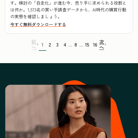
す。検討の「自走化」が進む今、売り手に求められる役割と
は何か。1,573名の買い手調査データから、AI時代の購買行動
の実態を確認しましょう。
今すぐ無料ダウンロードする
前
次
1
2
3
4
8
15
16
...
...
へ
へ