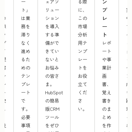
ー
ン
ド
ー
ェアソ
る際
ト
プ
ト」
リュー
に、
実
レ
プロ
は業
ション
この
中
ー
仕様
務を
を導入
市場
マ
ト
のウ
滞り
する準
分析
ケ
ェブ
なく
備がで
用テ
レポ
ィ
サイ
進め
きてい
ンプ
ート
グ
ト提
るた
ないと
レー
や事
ャ
案書
めの
お悩み
トを
業計
ペ
テン
テン
の皆さ
お役
画
ン
プレ
プレ
ま。
立て
書、
成
ート
ート
HubSpot
くだ
覚え
を
を使
で
の簡易
さ
書き
跡
用し
す。
版CRM
い。
のま
理
て、
必要
ツール
とめ
る
自社
事項
をぜひ
を作
め