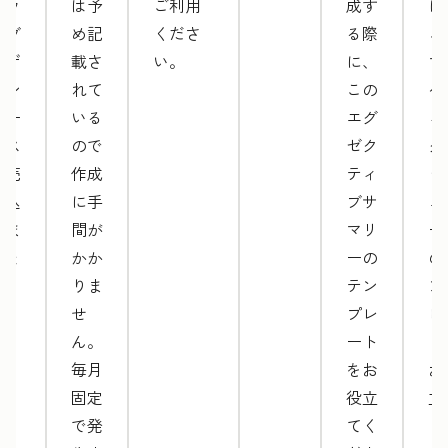
のウ
は予
ご利用
成す
に
ェブ
め記
くださ
る際
こ
デザ
載さ
い。
に、
マ
イン
れて
この
ケ
サー
いる
エグ
ィ
ビス
ので
ゼク
グ
を売
作成
ティ
ッ
り込
に手
ブサ
ュ
みま
間が
マリ
ー
しょ
かか
ーの
の
う。
りま
テン
ン
せ
プレ
レ
ん。
ート
ト
毎月
をお
お
固定
役立
立
で発
てく
く