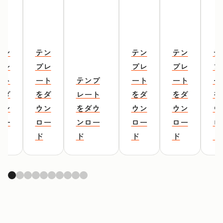
テン
テン
テン
テン
テ
プレ
プレ
プレ
プレ
プ
ート
ート
テンプ
ート
ート
ー
をダ
をダ
レート
をダ
をダ
を
ウン
ウン
をダウ
ウン
ウン
ウ
ロー
ロー
ンロー
ロー
ロー
ロ
ド
ド
ド
ド
ド
ド