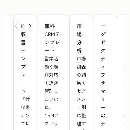
ウ
検
無料
市
エ
マ
前へ
次へ
ェ
収
CRMテ
場
グ
ー
ブ
書
ンプレ
分
ゼ
ケ
サ
テ
ート
析
ク
テ
イ
ン
テ
ィ
営業活
市場
ト
プ
ィ
ン
動や顧
調査
提
レ
ブ
グ
客対応
の結
案
ー
サ
ダ
を追跡
果を
書
ト
マ
ッ
管理し
セグ
テ
リ
シ
「検
たいの
メン
ン
ー
ュ
収書
に、
ト別
プ
の
ボ
テン
CRMソ
に整
レ
テ
ー
プレ
フトウ
理す