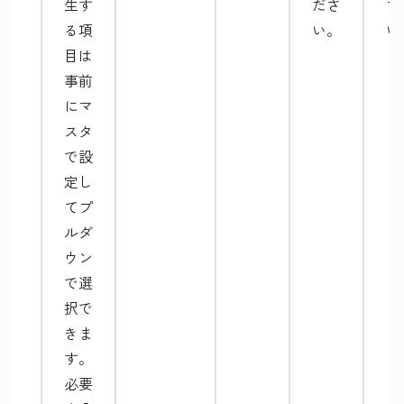
生す
ださ
さ
る項
い。
い
目は
事前
にマ
スタ
で設
定し
てプ
ルダ
ウン
で選
択で
きま
す。
必要