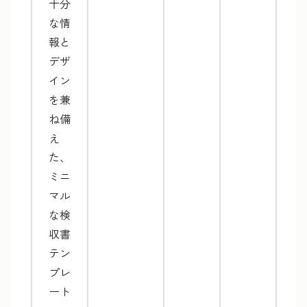
十分
な情
報と
デザ
イン
を兼
ね備
え
た、
ミニ
マル
な検
収書
テン
プレ
ート