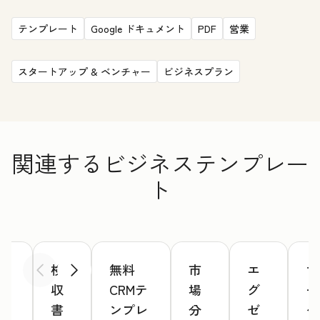
テンプレート
Google ドキュメント
PDF
営業
スタートアップ & ベンチャー
ビジネスプラン
関連するビジネステンプレー
ト
ウ
検
無料
市
エ
マ
前へ
次へ
ェ
収
CRMテ
場
グ
ー
ブ
書
ンプレ
分
ゼ
ケ