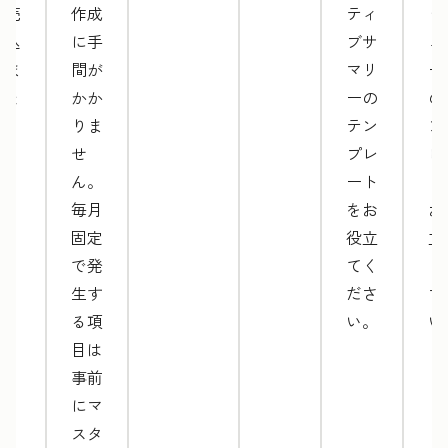
を売
作成
ティ
ッ
り込
に手
ブサ
ュ
みま
間が
マリ
ー
しょ
かか
ーの
の
う。
りま
テン
ン
せ
プレ
レ
ん。
ート
ト
毎月
をお
お
固定
役立
立
で発
てく
く
生す
ださ
さ
る項
い。
い
目は
事前
にマ
スタ