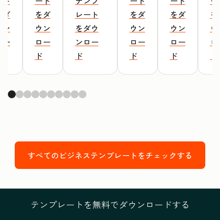
ート
ート
テンプ
ート
ート
ー
をダ
をダ
レート
をダ
をダ
を
ウン
ウン
をダウ
ウン
ウン
ウ
ロー
ロー
ンロー
ロー
ロー
ロ
ド
ド
ド
ド
ド
ド
すべてのビジネステンプレートをチェックする
テンプレートを無料でダウンロードする