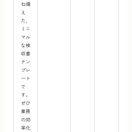
ね備
え
た、
ミニ
マル
な検
収書
テン
プレ
ート
で
す。
ぜひ
業務
の効
率化