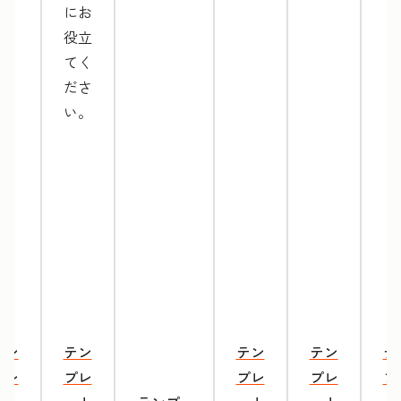
にお
役立
てく
ださ
い。
テン
テン
テン
テン
テ
プレ
プレ
プレ
プレ
プ