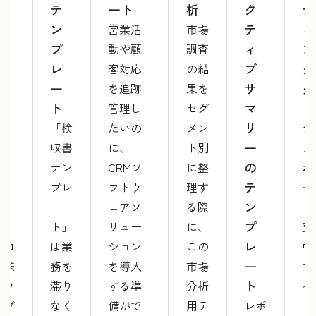
サ
テ
ート
析
ク
テ
イ
ン
テ
ィ
営業活
市場
ト
プ
ィ
ン
動や顧
調査
提
レ
ブ
グ
客対応
の結
案
ー
サ
ダ
を追跡
果を
書
ト
マ
ッ
管理し
セグ
テ
リ
シ
「検
たいの
メン
ン
ー
ュ
収書
に、
ト別
プ
の
ボ
テン
CRMソ
に整
レ
テ
ー
プレ
フトウ
理す
ー
ン
ド
ー
ェアソ
る際
ト
プ
ト」
リュー
に、
実
レ
プロ
は業
ション
この
中
ー
仕様
務を
を導入
市場
マ
ト
のウ
滞り
する準
分析
ケ
ェブ
なく
備がで
用テ
レポ
ィ