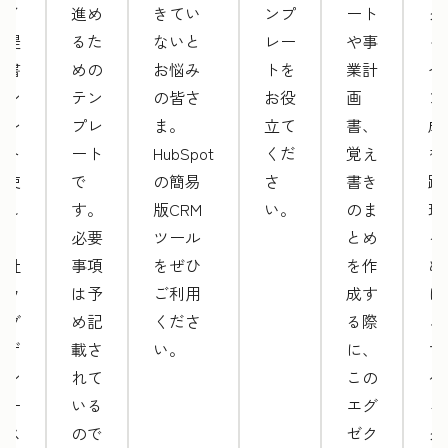
サイ
進め
きてい
ンプ
ート
グ
ト提
るた
ないと
レー
や事
ャ
案書
めの
お悩み
トを
業計
ペ
テン
テン
の皆さ
お役
画
ン
プレ
プレ
ま。
立て
書、
成
ート
ート
HubSpot
くだ
覚え
を
を使
で
の簡易
さ
書き
跡
用し
す。
版CRM
い。
のま
理
て、
必要
ツール
とめ
る
自社
事項
をぜひ
を作
め
のウ
は予
ご利用
成す
に
ェブ
め記
くださ
る際
こ
デザ
載さ
い。
に、
マ
イン
れて
この
ケ
サー
いる
エグ
ィ
ビス
ので
ゼク
グ