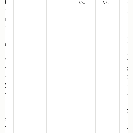
る項
い。
い。
ほ
目は
ん
事前
あ
にマ
ま
スタ
ん
で設
毎
定し
発
てプ
す
ルダ
納
ウン
項
で選
は
択で
事
きま
に
す。
定
必要
て
十分
ル