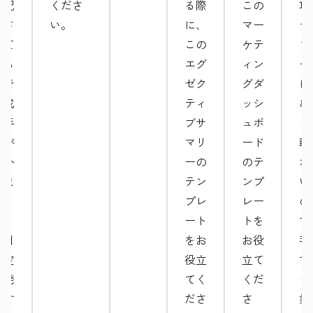
め記
くださ
る際
この
項
載さ
い。
に、
マー
テ
れて
この
ケテ
プ
いる
エグ
ィン
ー
ので
ゼク
グダ
に
作成
ティ
ッシ
め
に手
ブサ
ュボ
ら
間が
マリ
ード
載
かか
ーの
のテ
れ
りま
テン
ンプ
い
せ
プレ
レー
の
ん。
ート
トを
で
毎月
をお
お役
手
固定
役立
立て
で
で発
てく
くだ
う
生す
ださ
さ
業