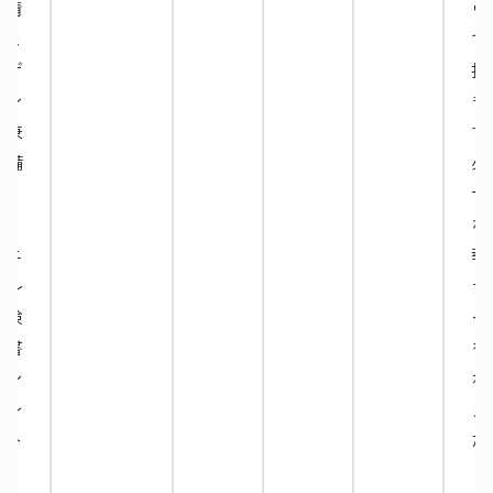
な情
ウ
報と
で
デザ
択
イン
き
を兼
す
ね備
必
え
十
た、
な
ミニ
報
マル
デ
な検
イ
収書
を
テン
ね
プレ
え
ート
た
で
ミ