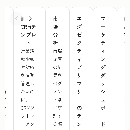
検
無料
市
エ
マ
納
前へ
次へ
収
CRMテ
場
グ
ー
品
書
ンプレ
分
ゼ
ケ
書
テ
ート
析
ク
テ
テ
ン
テ
ィ
ン
営業活
市場
プ
ィ
ン
プ
動や顧
調査
レ
ブ
グ
レ
客対応
の結
ー
サ
ダ
ー
を追跡
果を
ト
マ
ッ
ト
管理し
セグ
リ
シ
「検
たいの
メン
「
ー
ュ
収書
に、
ト別
品
の
ボ
テン
CRMソ
に整
テ
テ
ー
プレ
フトウ
理す
プ
ン
ド
ー
ェアソ
る際
ー