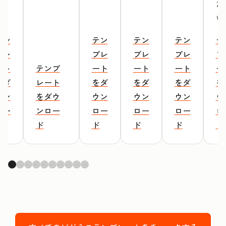
だ
い
テン
テン
テン
テン
テ
プレ
プレ
プレ
プレ
プ
ート
テンプ
ート
ート
ート
ー
をダ
レート
をダ
をダ
をダ
を
ウン
をダウ
ウン
ウン
ウン
ウ
ロー
ンロー
ロー
ロー
ロー
ロ
ド
ド
ド
ド
ド
ド