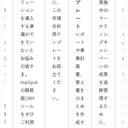
プ
ト」
リュー
に、
実施
ト
レ
は業
ション
この
中の
は
ー
務を
を導入
市場
マー
ス
ト
滞り
する準
分析
ケテ
ー
なく
備がで
用テ
レポ
ィン
に
進め
きてい
ンプ
ート
グキ
品
るた
ないと
レー
や事
ャン
を
めの
お悩み
トを
業計
ペー
成
テン
の皆さ
お役
画
ンの
る
プレ
ま。
立て
書、
成果
め
ート
HubSpot
くだ
覚え
を追
テ
で
の簡易
さ
書き
跡管
プ
す。
版CRM
い。
のま
理す
ー
必要
ツール
とめ
るた
で
事項
をぜひ
を作
め
す
は予
ご利用
成す
に、
各