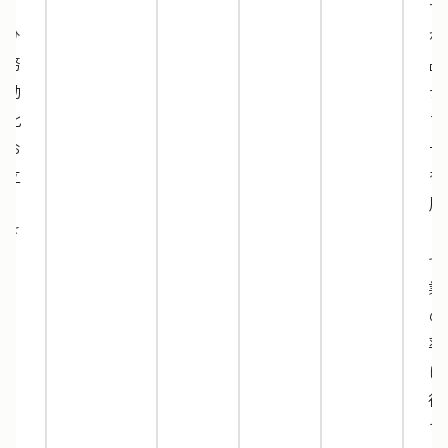
す。
マ
ぜひ
な
業務
品
の効
テ
率化
プ
にお
ー
役立
を
てく
用
ださ
し
い。
ぜ
業
の
率
に
役
て