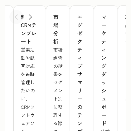
ウ
無料
市
エ
マ
納
前へ
次へ
ェ
CRMテ
場
グ
ー
品
ブ
ンプレ
分
ゼ
ケ
書
サ
ート
析
ク
テ
テ
イ
テ
ィ
ン
営業活
市場
ト
ィ
ン
プ
動や顧
調査
提
ブ
グ
レ
客対応
の結
案
サ
ダ
ー
を追跡
果を
書
マ
ッ
ト
管理し
セグ
テ
リ
シ
たいの
メン
「
ン
ー
ュ
に、
ト別
品
プ
の
ボ
CRMソ
に整
テ
レ
テ
ー
フトウ
理す
プ
ー
ン
ド
ェアソ
る際
ー