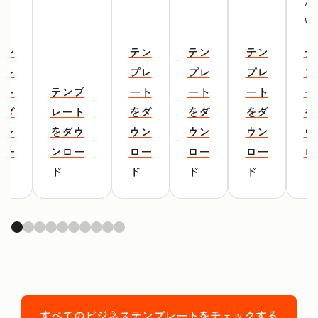
だ
い
テン
テン
テン
テン
テ
プレ
プレ
プレ
プレ
プ
ート
テンプ
ート
ート
ート
ー
をダ
レート
をダ
をダ
をダ
を
ウン
をダウ
ウン
ウン
ウン
ウ
ロー
ンロー
ロー
ロー
ロー
ロ
ド
ド
ド
ド
ド
ド
すべてのビジネステンプレートをチェックする