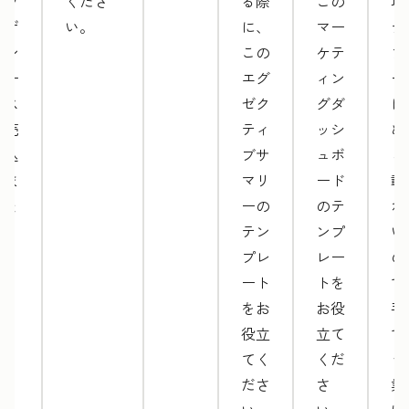
ェブ
くださ
る際
この
項
デザ
い。
に、
マー
テ
イン
この
ケテ
プ
サー
エグ
ィン
ー
ビス
ゼク
グダ
に
を売
ティ
ッシ
め
り込
ブサ
ュボ
ら
みま
マリ
ード
載
しょ
ーの
のテ
れ
う。
テン
ンプ
い
プレ
レー
の
ート
トを
で
をお
お役
手
役立
立て
で
てく
くだ
う
ださ
さ
業