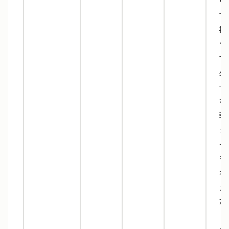
ウ
で
択
き
す
必
十
な
報
デ
イ
を
ね
え
た
ミ