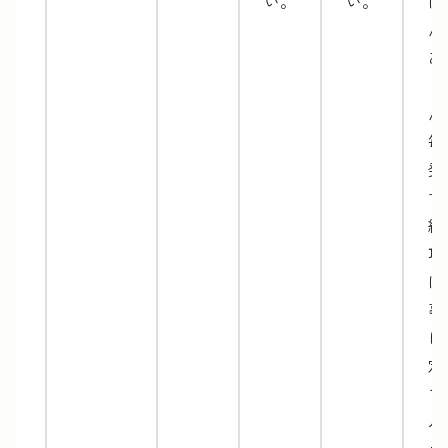
い。
い。
ほ
ん
あ
ま
ん
毎
発
す
納
項
は
事
に
定
て
ル