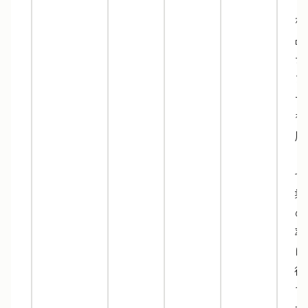
マ
な
品
テ
プ
ー
を
用
し
ぜ
業
の
率
に
役
て