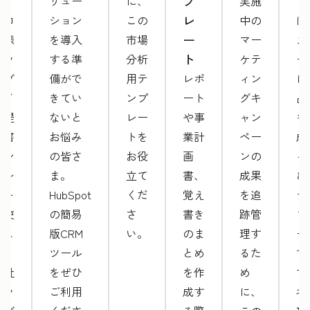
ト
プ
リュー
に、
実施
ト
レ
プロ
ション
この
中の
は
ー
仕様
を導入
市場
マー
ス
ト
のウ
する準
分析
ケテ
ー
ェブ
備がで
用テ
レポ
ィン
に
サイ
きてい
ンプ
ート
グキ
品
ト提
ないと
レー
や事
ャン
を
案書
お悩み
トを
業計
ペー
成
テン
の皆さ
お役
画
ンの
る
プレ
ま。
立て
書、
成果
め
ート
HubSpot
くだ
覚え
を追
テ
を使
の簡易
さ
書き
跡管
プ
用し
版CRM
い。
のま
理す
ー
て、
ツール
とめ
るた
で
自社
をぜひ
を作
め
す
のウ
ご利用
成す
に、
各