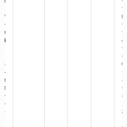
な情
ウ
報と
で
デザ
択
イン
き
を兼
す
ね備
必
え
十
た、
な
ミニ
報
マル
デ
な検
イ
収書
を
テン
ね
プレ
え
ート
た
で
ミ