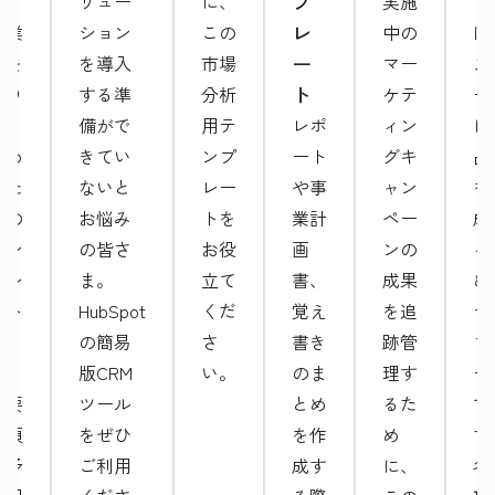
プ
ト」
リュー
に、
実施
ト
レ
は業
ション
この
中の
は
ー
務を
を導入
市場
マー
ス
ト
滞り
する準
分析
ケテ
ー
なく
備がで
用テ
レポ
ィン
に
進め
きてい
ンプ
ート
グキ
品
るた
ないと
レー
や事
ャン
を
めの
お悩み
トを
業計
ペー
成
テン
の皆さ
お役
画
ンの
る
プレ
ま。
立て
書、
成果
め
ート
HubSpot
くだ
覚え
を追
テ
で
の簡易
さ
書き
跡管
プ
す。
版CRM
い。
のま
理す
ー
必要
ツール
とめ
るた
で
事項
をぜひ
を作
め
す
は予
ご利用
成す
に、
各