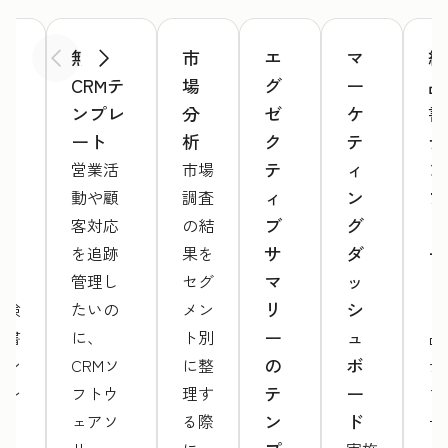
検
無料
市
エ
マ
納
前へ
次へ
収
CRMテ
場
グ
ー
品
書
ンプレ
分
ゼ
ケ
書
テ
ート
析
ク
テ
テ
ン
テ
ィ
ン
営業活
市場
プ
ィ
ン
プ
動や顧
調査
レ
ブ
グ
レ
客対応
の結
ー
サ
ダ
ー
を追跡
果を
ト
マ
ッ
ト
管理し
セグ
リ
シ
「検
たいの
メン
「
ー
ュ
収書
に、
ト別
品
の
ボ
テン
CRMソ
に整
テ
テ
ー
プレ
フトウ
理す
プ
ン
ド
ー
ェアソ
る際
ー