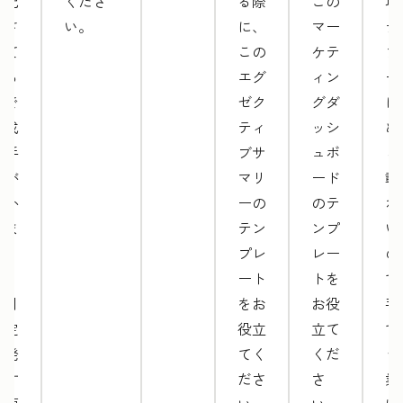
め記
くださ
る際
この
項
載さ
い。
に、
マー
テ
れて
この
ケテ
プ
いる
エグ
ィン
ー
ので
ゼク
グダ
に
作成
ティ
ッシ
め
に手
ブサ
ュボ
ら
間が
マリ
ード
載
かか
ーの
のテ
れ
りま
テン
ンプ
い
せ
プレ
レー
の
ん。
ート
トを
で
毎月
をお
お役
手
固定
役立
立て
で
で発
てく
くだ
う
生す
ださ
さ
業