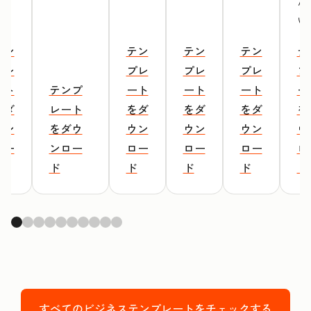
だ
い
テン
テン
テン
テン
テ
プレ
プレ
プレ
プレ
プ
ート
テンプ
ート
ート
ート
ー
をダ
レート
をダ
をダ
をダ
を
ウン
をダウ
ウン
ウン
ウン
ウ
ロー
ンロー
ロー
ロー
ロー
ロ
ド
ド
ド
ド
ド
ド
すべてのビジネステンプレートをチェックする