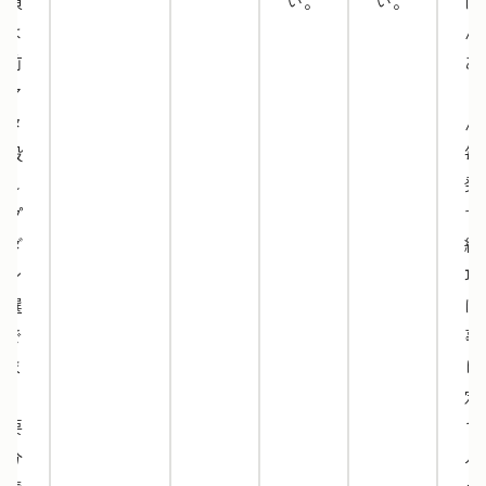
る項
い。
い。
ほ
目は
ん
事前
あ
にマ
ま
スタ
ん
で設
毎
定し
発
てプ
す
ルダ
納
ウン
項
で選
は
択で
事
きま
に
す。
定
必要
て
十分
ル