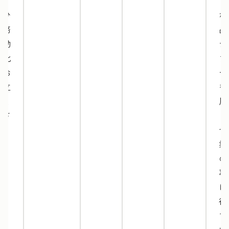
す。
マ
ぜひ
な
業務
品
の効
テ
率化
プ
にお
ー
役立
を
てく
用
ださ
し
い。
ぜ
業
の
率
に
役
て