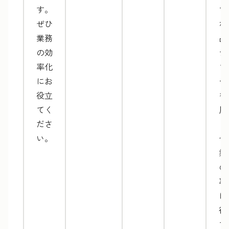
す。
マ
ぜひ
な
業務
品
の効
テ
率化
プ
にお
ー
役立
を
てく
用
ださ
し
い。
ぜ
業
の
率
に
役
て