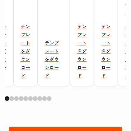
だ
い
テン
テン
テン
テン
テ
プレ
プレ
プレ
プレ
プ
ート
ート
テンプ
ート
ート
ー
をダ
をダ
レート
をダ
をダ
を
ウン
ウン
をダウ
ウン
ウン
ウ
ロー
ロー
ンロー
ロー
ロー
ロ
ド
ド
ド
ド
ド
ド