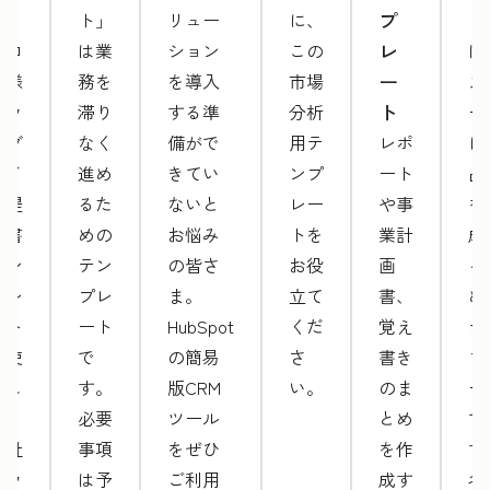
ト
プ
ト」
リュー
に、
ト
レ
プロ
は業
ション
この
は
ー
仕様
務を
を導入
市場
ス
ト
のウ
滞り
する準
分析
ー
ェブ
なく
備がで
用テ
レポ
に
サイ
進め
きてい
ンプ
ート
品
ト提
るた
ないと
レー
や事
を
案書
めの
お悩み
トを
業計
成
テン
テン
の皆さ
お役
画
る
プレ
プレ
ま。
立て
書、
め
ート
ート
HubSpot
くだ
覚え
テ
を使
で
の簡易
さ
書き
プ
用し
す。
版CRM
い。
のま
ー
て、
必要
ツール
とめ
で
自社
事項
をぜひ
を作
す
のウ
は予
ご利用
成す
各