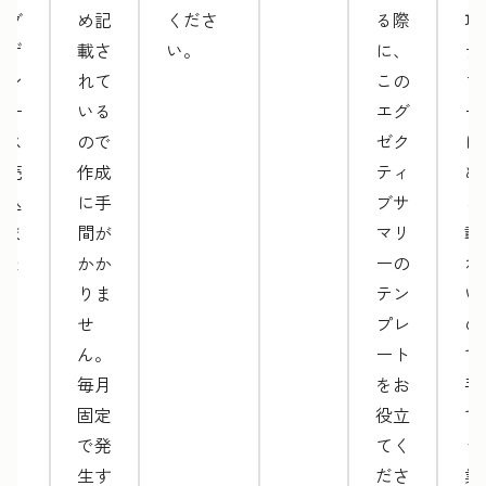
ェブ
め記
くださ
る際
項
デザ
載さ
い。
に、
テ
イン
れて
この
プ
サー
いる
エグ
ー
ビス
ので
ゼク
に
を売
作成
ティ
め
り込
に手
ブサ
ら
みま
間が
マリ
載
しょ
かか
ーの
れ
う。
りま
テン
い
せ
プレ
の
ん。
ート
で
毎月
をお
手
固定
役立
で
で発
てく
う
生す
ださ
業