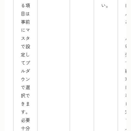
る項
い。
ほ
目は
ん
事前
あ
にマ
ま
スタ
ん
で設
毎
定し
発
てプ
す
ルダ
納
ウン
項
で選
は
択で
事
きま
に
す。
定
必要
て
十分
ル