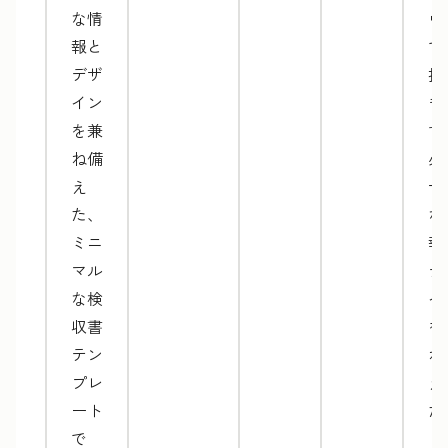
な情
ウ
報と
で
デザ
択
イン
き
を兼
す
ね備
必
え
十
た、
な
ミニ
報
マル
デ
な検
イ
収書
を
テン
ね
プレ
え
ート
た
で
ミ