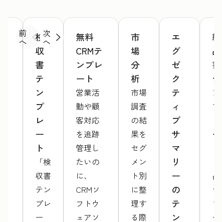
前
次
ウ
検
無料
市
エ
納
へ
へ
ェ
収
CRMテ
場
グ
品
ブ
書
ンプレ
分
ゼ
書
サ
テ
ート
析
ク
テ
イ
ン
テ
ン
営業活
市場
ト
プ
ィ
プ
動や顧
調査
提
レ
ブ
レ
客対応
の結
案
ー
サ
ー
を追跡
果を
書
ト
マ
ト
管理し
セグ
テ
リ
「検
たいの
メン
「
ン
ー
収書
に、
ト別
品
プ
の
テン
CRMソ
に整
テ
レ
テ
プレ
フトウ
理す
プ
ー
ン
ー
ェアソ
る際
ー