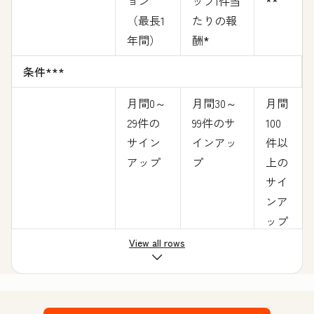
ョン
ップ1件当
**
（最長1
たりの報
年間）
酬
*
条件***
月間0～
月間30～
月間
29件の
99件のサ
100
サイン
インアッ
件以
アップ
プ
上の
サイ
ンア
ップ
View all rows
特典
アフィリエイト
リソース セン