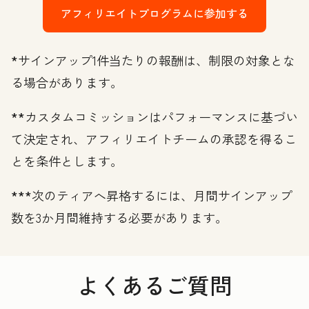
ターの利用
アフィリエイトプログラムに参加する
パフォーマンス
最適化による収
*
サインアップ1件当たりの報酬は、制限の対象とな
益拡大のチャン
る場合があります。
ス
ウェブサイトの
**
カスタムコミッションはパフォーマンスに基づい
個別診断および
て決定され、アフィリエイトチームの承認を得るこ
最適化提案
とを条件とします。
強化されたパフ
***
次のティアへ昇格するには、月間サインアップ
ォーマンスレポ
数を3か月間維持する必要があります。
ート
専任のアフィリ
エイトマネージ
よくあるご質問
ャーによる定期