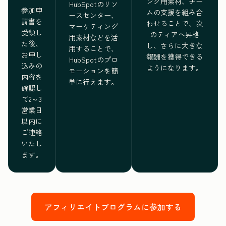
ング用素材、チー
HubSpotのリソ
参加申
ムの支援を組み合
ースセンター、
請書を
わせることで、次
マーケティング
受領し
のティアへ昇格
用素材などを活
た後、
し、さらに大きな
用することで、
お申し
報酬を獲得できる
HubSpotのプロ
込みの
ようになります。
モーションを簡
内容を
単に行えます。
確認し
て2～3
営業日
以内に
ご連絡
いたし
ます。
アフィリエイトプログラムに参加する