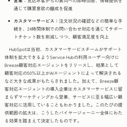
営業：
見込み客からの質問への即時回答、情報提供を
通じて購買意欲の醸成を促進
カスタマーサービス：
注文状況の確認などの簡単な手
続き、24時間体制での問い合わせ対応を通じてサポー
トチケット数を削減しつつ、顧客満足度を向上
HubSpotは当初、カスタマーサービスチームがサポート
体制を拡大できるようService Hubの利用ユーザー向けに
Breeze顧客対応エージェントをリリースし、結果として
顧客対応の50％以上がAIエージェントによって解決される
など大きな成果がもたらされました。加えて、Breeze顧
客対応エージェントの導入企業はカスタマーサービスに留
まらずマーケティングから営業、サービスに至る幅広い顧
客対応に活用していることもわかりました。このたびの提
供範囲の拡大は、こうしたバイヤージャーニー全体にわた
る効果を踏まえて決定したものです。