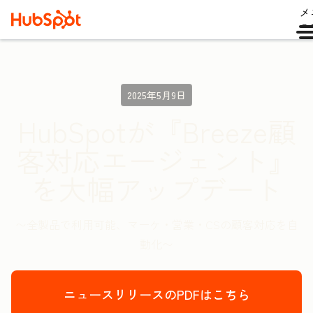
メ
ュ
2025年5月9日
HubSpotが『Breeze顧
客対応エージェント』
を大幅アップデート
〜全製品で利用可能、マーケ・営業・CSの顧客対応を自
動化〜
ニュースリリースのPDFはこちら