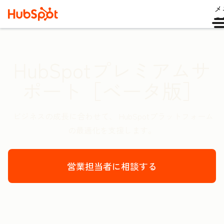
メ
ュ
HubSpotプレミアムサ
ポート［ベータ版］
ビジネスの成長に合わせて、 HubSpotプラットフォーム
の最適化を支援します。
営業担当者に相談する