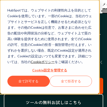
メ
ュ
HubSpotでは、ウェブサイトの利便性向上を目的として
Cookieを使用しています。一部のCookieは、当社のウェ
ブサイトとサービスを正しく機能させるため必須となり
ます。その他のCookieは任意で、お客さまに合わせた広
HubSpotノウハウ無料
告の配信や利用状況の分析など、ウェブサイト上で質の
ダウンロード資料
高い体験を提供するために使用されます。全てのCookie
の許可、任意のCookieの拒否・個別管理が行えます。い
ずれかを選択しない場合、既定のCookie設定が適用され
HubSpotの無料のお役立ち資料や製品を活用して、
ます。Cookieの設定はいつでも変更できます。詳細につ
新規見込み客の創出、購買意欲醸成、顧客化にお役立てく
いては、当社の
Cookieポリシー
をご確認ください。
ださい。
Cookie設定を管理する
全て許可する
全て拒否する
すべてのリソースを見る ↓
ツールの無料お試しはこちら