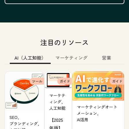
注目のリソース
AI（人工知能）
マーケティング
営業
ツール
ガイド
ガイド
マーケテ
ィング,
マーケティングオート
人工知能
メーション,
SEO,
【2025
AI活用
ブランディング,
年版】