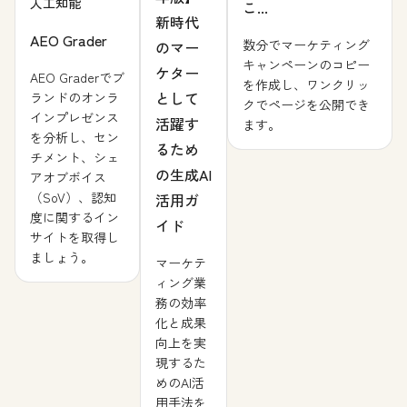
人工知能
こ...
新時代
AEO Grader
数分でマーケティング
のマー
キャンペーンのコピー
ケター
AEO Graderでブ
を作成し、ワンクリッ
として
ランドのオンラ
クでページを公開でき
インプレゼンス
活躍す
ます。
を分析し、セン
るため
チメント、シェ
の生成AI
アオブボイス
（SoV）、認知
活用ガ
度に関するイン
イド
サイトを取得し
ましょう。
マーケテ
ィング業
務の効率
化と成果
向上を実
現するた
めのAI活
用手法を