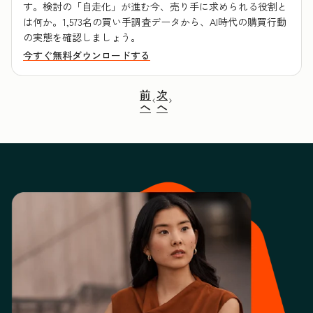
す。検討の「自走化」が進む今、売り手に求められる役割と
は何か。1,573名の買い手調査データから、AI時代の購買行動
の実態を確認しましょう。
今すぐ無料ダウンロードする
前
次
へ
へ