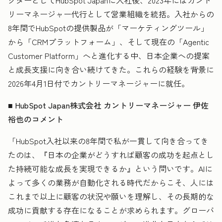
クターとしてHubSpot Japanに入社後、2023年にはカント
リーマネージャー代行として営業組織を統括。入社からの
8年間でHubSpotの提供製品が「マーケティングツール」
から「CRMプラットフォーム」、そして現在の「Agentic
Customer Platform」へと進化する中、日本企業への提案
と成長支援に向き合い続けてきた。これらの経験を背景に
2026年4月1日付でカントリーマネージャーに就任。
■ HubSpot Japan株式会社 カントリーマネージャー 伊佐
裕也のコメント
「HubSpot入社以来の8年間で私が一貫して向き合ってき
たのは、『日本の企業がどうすれば顧客の成功を起点とし
た持続可能な成長を実現できるか』という問いです。AIに
よって多くの業務が自動化される時代だからこそ、人には
これまで以上に顧客の状況や願いを理解し、その長期的な
成功に貢献する存在になることが求められます。グローバ