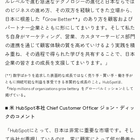
ルレベルで進む急速なテクノロジーの進化と日本ならでは
のビジネスの進め方、その双方を経験してきた立場から、
日本に根差した『Grow Better
**
』のあり方を顧客および
パートナー企業とともに形にしてまいります。そして私た
ち自身がマーケティング、営業、カスタマーサービス部門
の連携を通じて顧客体験の質を高めていけるよう実践を積
み重ね、その過程で得られた学びを共有することで、日本
企業の皆さまの成長を支援してまいります。」
(**) 数字ばかりを追求した表面的な成長ではなく売り手・買い手・働き手が
ともに持続可能な利益を享受できる本質的な成長のこと。HubSpotは、
『Help millions of organizations grow better』をグローバルミッションとして
掲げている。
■ 米 HubSpot本社 Chief Customer Officer ジョン・ディッ
クのコメント
「HubSpotにとって、日本は非常に重要な市場です。そし
て当社が重視しているのは、常に顧客にとって何が最善か