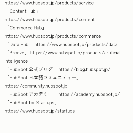
https://www.hubspot.jp/products/service
「Content Hub」
https://www.hubspot.jp/products/content
「Commerce Hub」
https://www.hubspot.jp/products/commerce
「Data Hub」 https://www.hubspot.jp/products/data
「Breeze」 https://www.hubspot.jp/products/artificial-
intelligence
「HubSpot 公式ブログ」 https://blog.hubspot.jp/
「HubSpot 日本語コミュニティー」
https://community.hubspot.jp
「HubSpot アカデミー」 https://academy.hubspot.jp/
「HubSpot for Startups」
https://www.hubspot.jp/startups