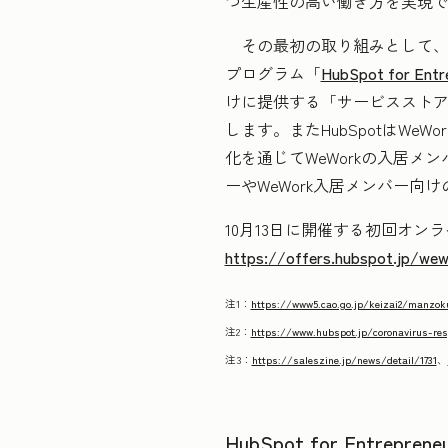
つ生産性の高い働き方を実現
その最初の取り組みとして、We
プログラム「
HubSpot for Entr
けに提供する「サービスストア」
します。またHubSpotはW
化を通じてWeWorkの入居メ
ーやWeWork入居メンバー向
10月13日に開催する初回オ
https://offers.hubspot.jp/we
注1：
https://www5.cao.go.jp/keizai2/manzok
注2：
https://www.hubspot.jp/coronavirus-re
注3：
https://saleszine.jp/news/detail/1731
、
HubSpot for Entre