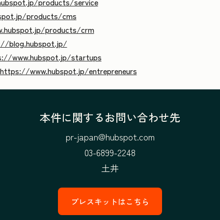
ubspot.jp/products/service
spot.jp/products/cms
.hubspot.jp/products/crm
://blog.hubspot.jp/
s://www.hubspot.jp/startups
https://www.hubspot.jp/entrepreneurs
本件に関するお問い合わせ先
pr-japan@hubspot.com
03-6899-2248
土井
プレスキットはこちら