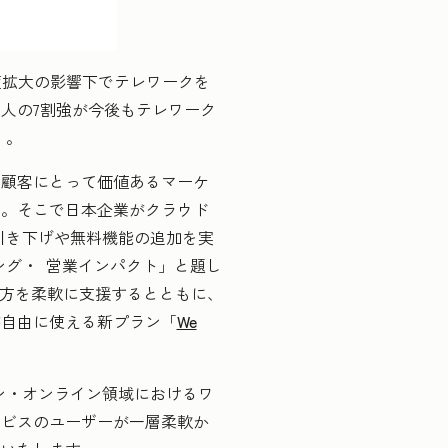
染症拡大の影響下でテレワークを
人の7割強が今後もテレワーク
。
）
顧客にとって価値あるマーケ
す。そこで日本企業がクラウド
の引き下げや無料機能の追加を実
ティング・ 営業インパクト」と題し
き方を柔軟に支援するとともに、
が自由に使える新プラン「
We
イン・オンライン領域におけるワ
ービスのユーザーが一層柔軟か