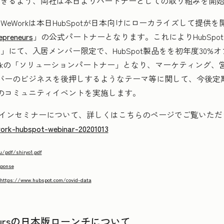
できるよう、両社は本日よりパートナーとしての取り組みを開
Workは本日HubSpotが日本向けにローカライズして提供
epreneurs
」の公式パートナーとなります。これによりHubSpotは
にて、入居メンバー限定で、HubSpot製品をを初年度30%オ
eWorkの「ソリューションパートナー」となり、マーケティング
ンバーのビジネスを後押しするようなテーマ等に関して、今後定期
けのコミュニティイベントを実施します。
ンラインセミナーについて、詳しくはこちらのページでご覧いただ
work-hubspot-webinar-20201013
u/pdf/shiryo1.pdf
sponse
https://www.hubspot.com/covid-data
preneursの日本版ローンチについて