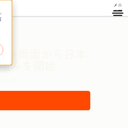
メニ
ュー
し
質
フライン両面から日本
組みを開始
版もローンチ〜