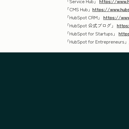
「Service Hub」
https://www.h
「CMS Hub」
https://www.hub
「HubSpot CRM」
https://www
「HubSpot 公式ブログ」
https
「HubSpot for Startups」
http
「HubSpot for Entrepreneurs」