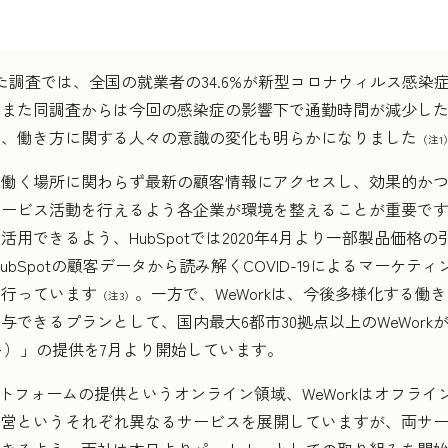
した調査では、全国の就業者の34.6%が新型コロナウィルス感
また同調査からは今回の感染症の影響下で通勤時間が減少した
ど、働き方に関する人々の意識の変化も明らかになりました
（注1
働く場所に関わらず最新の顧客情報にアクセスし、効果的かつ
サービス活動を行えるよう各企業が環境を整えることが重要で
用できるよう、HubSpotでは2020年4月より一部製品価格
ubSpotの顧客データから読み解くCOVID-19によるマーケ
も行っています
。一方で、WeWorkは、今後多様化する働
（注3）
できるプランとして、国内最大6都市30拠点以上のWeWork
ト）」の提供を7月より開始しています。
ットフォームの提供というオンライン領域、WeWorkはオフラ
運営というそれぞれ異なるサービスを展開していますが、両サ