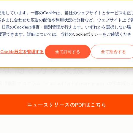
eを使用しています。一部のCookieは、当社のウェブサイトとサービスを正
お客さまに合わせた広告の配信や利用状況の分析など、ウェブサイト上で
、任意のCookieの拒否・個別管理が行えます。いずれかを選択しない場
でも変更できます。詳細については、当社の
Cookieポリシー
をご確認くださ
2020年9月30日
eWorkとオンライン・オ
Cookie設定を管理する
全て許可する
全て拒否する
様な働き方を支援する取り
割引プログラム「HubSpot for Entrepreneurs」の日本
ニュースリリースのPDFはこちら