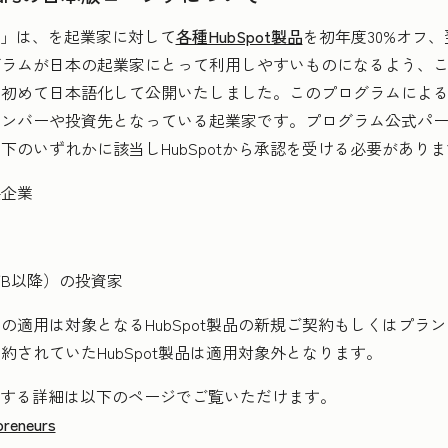
eneurs」は、を起業家に対して
各種HubSpot製品
を初年度30%オフ、
グラムが日本の起業家にとって利用しやすいものになるよう、
を初めて日本語化して公開いたしました。このプログラムによ
メンバーや投資先となっている起業家です。プログラム公式パ
下のいずれかに該当しHubSpotから承認を受ける必要がありま
供企業
B以降）の投資家
の適用は対象となるHubSpot製品の新規ご契約もしくはプラ
されていたHubSpot製品は適用対象外となります。
eneursに関する詳細は以下のページでご覧いただけます。
preneurs