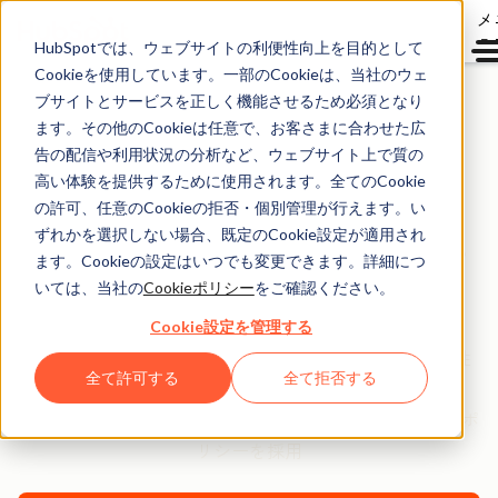
メ
ュ
HubSpotでは、ウェブサイトの利便性向上を目的として
Cookieを使用しています。一部のCookieは、当社のウェ
ブサイトとサービスを正しく機能させるため必須となり
ます。その他のCookieは任意で、お客さまに合わせた広
2022年9月30日
告の配信や利用状況の分析など、ウェブサイト上で質の
高い体験を提供するために使用されます。全てのCookie
HubSpotが2022年度版
の許可、任意のCookieの拒否・個別管理が行えます。い
サステナビリティーレ
ずれかを選択しない場合、既定のCookie設定が適用され
ます。Cookieの設定はいつでも変更できます。詳細につ
ポートを発表
いては、当社の
Cookieポリシー
をご確認ください。
Cookie設定を管理する
多様性における取り組みにおいて管理職の過半数が女性
全て許可する
全て拒否する
に、
グッドガバナンスの実践としてESG活動指針となる主要ポ
リシーを採用