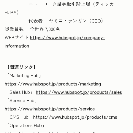
ニューヨーク証券取引所上場（ティッカー：
HUBS）
代表者 ヤミニ・ランガン（CEO）
従業員数 全世界 7,000名
WEBサイト
https://www.hubspot.jp/company-
information
【関連リンク】
「Marketing Hub」
https://www.hubspot.jp/products/marketing
「Sales Hub」
https://www.hubspot.jp/products/sales
「Service Hub」
https://www.hubspot.jp/products/service
「CMS Hub」
https://www.hubspot.jp/products/cms
「Operations Hub」