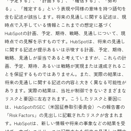
「予定する」、「計画する」、「確信する」、「努め
る」、「推定する」という表現や同様の意味を持つ語句を
含む記述が該当します。将来の見通しに関する記述は、現
時点で入手している情報とこれまでの想定に基づく
HubSpotの計画、予定、期待、戦略、見通しについて、現
時点での見解を示すものです。HubSpotは、将来の見通し
に関する記述が提示あるいは示唆する計画、予定、期待、
戦略、見通しが妥当であると考えていますが、これらの計
画、予定、期待、あるいは戦略が実現または達成されるこ
とを保証するものではありません。また、実際の結果は、
将来の見通しに関する記述の内容と大きく異なる可能性が
あります。実際の結果は、当社が制御できないさまざまな
リスクと要因に左右されます。こうしたリスクと要因に
は、HubSpotのSEC（米国証券取引委員会）への報告書の
「Risk Factors」の見出しに記載されたリスクが含まれま
す。HubSpotは、新しい情報や将来の事象などの結果を受