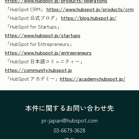
https://www.hubspot.jp/products/operations
「HubSpot CRM」
https://www.hubspot.jp/products/crm
「HubSpot 公式ブログ」
https://blog.hubspot.jp/
「HubSpot for Startups」
https://www.hubspot.jp/startups
「HubSpot for Entrepreneurs」
https://www.hubspot.jp/entrepreneurs
「HubSpot 日本語コミュニティー」
https://community.hubspot.jp
「HubSpot アカデミー」
https://academy.hubspot.jp/
本件に関するお問い合わせ先
pr-japan@hubspot.com
03-6679-3628