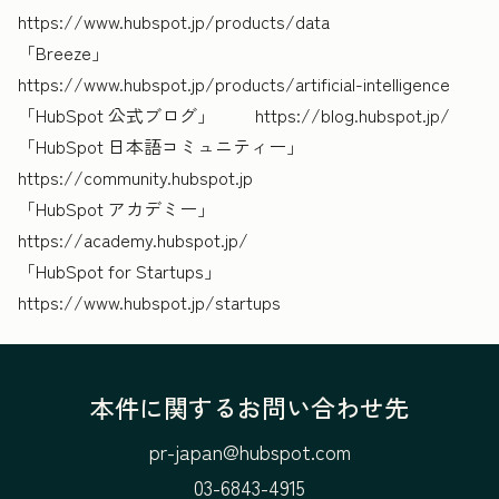
https://www.hubspot.jp/products/data
「Breeze」
https://www.hubspot.jp/products/artificial-intelligence
「HubSpot 公式ブログ」 https://blog.hubspot.jp/
「HubSpot 日本語コミュニティー」
https://community.hubspot.jp
「HubSpot アカデミー」
https://academy.hubspot.jp/
「HubSpot for Startups」
https://www.hubspot.jp/startups
本件に関するお問い合わせ先
pr-japan@hubspot.com
03-6843-4915