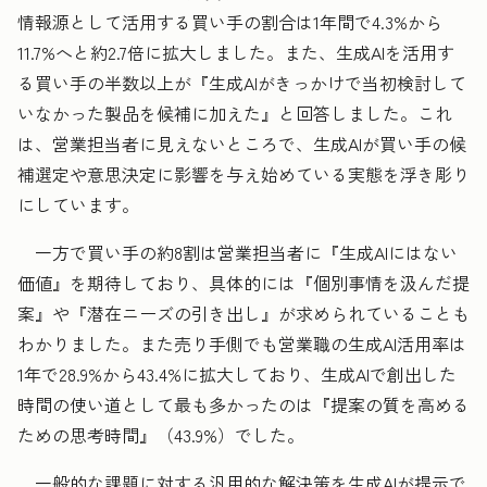
情報源として活用する買い手の割合は1年間で4.3%から
11.7%へと約2.7倍に拡大しました。また、生成AIを活用す
る買い手の半数以上が『生成AIがきっかけで当初検討して
いなかった製品を候補に加えた』と回答しました。これ
は、営業担当者に見えないところで、生成AIが買い手の候
補選定や意思決定に影響を与え始めている実態を浮き彫り
にしています。
一方で買い手の約8割は営業担当者に『生成AIにはない
価値』を期待しており、具体的には『個別事情を汲んだ提
案』や『潜在ニーズの引き出し』が求められていることも
わかりました。また売り手側でも営業職の生成AI活用率は
1年で28.9%から43.4%に拡大しており、生成AIで創出した
時間の使い道として最も多かったのは『提案の質を高める
ための思考時間』（43.9%）でした。
一般的な課題に対する汎用的な解決策を生成AIが提示で