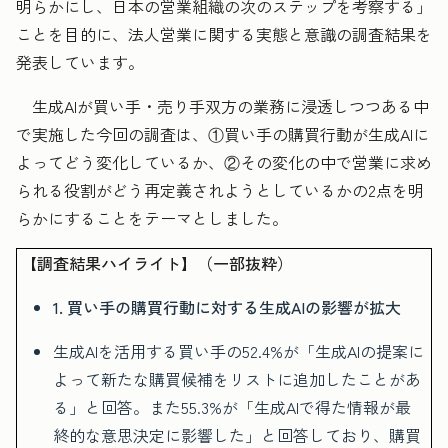
明らかにし、日本の営業組織の次のステップを考察する」
ことを目的に、法人営業に関する実態と意識の調査結果を
発表しています。
生成AIが買い手・売り手双方の業務に浸透しつつある中
で実施した今回の調査は、①買い手の購買行動が生成AIに
よってどう変化しているか、②その変化の中で営業に求め
られる役割がどう再定義されようとしているかの2点を明
らかにすることをテーマとしました。
【調査結果ハイライト】（一部抜粋）
1. 買い手の購買行動に対する生成AIの影響が拡大
生成AIを活用する買い手の52.4%が「生成AIの提案に
よって新たな購買候補をリストに追加したことがあ
る」と回答。また55.3%が「生成AIで得た情報が最
終的な意思決定に影響した」と回答しており、購買