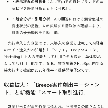
・表示状況の可視化
：AI回答内での自社ブランドの言
及状況を感情分析とともに可視化。
・競合分析・引用分析
：AIの回答における競合他社の
露出状況の把握、AIが参照する情報源の確認により、
対策の優先順位を判断可能。
先行導入した企業では、未導入の企業と比較してAI経由
のサイト流入が20％増加しています。HubSpot AEOは、
Marketing Hub内の機能として利用できるほか、単体製品
としても利用可能です。なお、推奨施策をHubSpot内で直
接実行する機能は2026年後半に提供開始予定です。
収益拡大：「Breeze案件創出エージェン
ト」と新機能「スマート取引進行」
営業担当者が事務作業に追われ、商談機会の取りこぼし