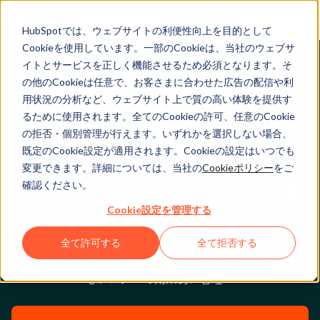
HubSpotでは、ウェブサイトの利便性向上を目的として
Cookieを使用しています。一部のCookieは、当社のウェブサ
イトとサービスを正しく機能させるため必須となります。そ
の他のCookieは任意で、お客さまに合わせた広告の配信や利
2020年6月23日
用状況の分析など、ウェブサイト上で質の高い体験を提供す
るために使用されます。全てのCookieの許可、任意のCookie
クラウド名刺管理サー
の拒否・個別管理が行えます。いずれかを選択しない場合、
ビス「Sansan」と
既定のCookie設定が適用されます。Cookieの設定はいつでも
変更できます。詳細については、当社の
Cookieポリシー
をご
「HubSpot CRM」が機
確認ください。
能連携
Cookie設定を管理する
全て許可する
全て拒否する
〜オンラインでの働き方が普及する時代に、「人」の情報
をデジタルで効果的に管理〜