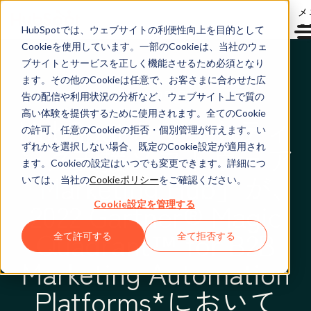
メ
ュ
HubSpotでは、ウェブサイトの利便性向上を目的として
Cookieを使用しています。一部のCookieは、当社のウェ
ブサイトとサービスを正しく機能させるため必須となり
ます。その他のCookieは任意で、お客さまに合わせた広
2022年10月6日
告の配信や利用状況の分析など、ウェブサイト上で質の
高い体験を提供するために使用されます。全てのCookie
HubSpotのマーケティ
の許可、任意のCookieの拒否・個別管理が行えます。い
ング支援ソフトウェア
ずれかを選択しない場合、既定のCookie設定が適用され
ます。Cookieの設定はいつでも変更できます。詳細につ
「Marketing Hub」が、
いては、当社の
Cookieポリシー
をご確認ください。
2022 Gartner® Magic
Cookie設定を管理する
Quadrant™ for B2B
全て許可する
全て拒否する
Marketing Automation
Platforms*において