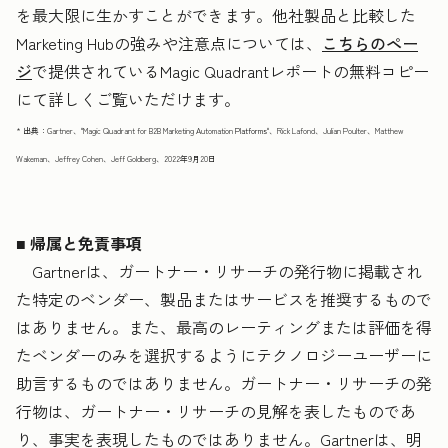
を最大限に生かすことができます。他社製品と比較した
Marketing Hubの強みや注意点については、
こちらのペー
ジ
で提供されているMagic Quadrantレポートの無料コピー
にて詳しくご覧いただけます。
* 出典：Gartner、"Magic Quadrant for B2B Marketing Automation
Platforms
"、Rick Lafond、Julian Poulter、Matthew
Wakeman、Jeffrey Cohen、Jeff Goldberg、2022年9月20日
■ 帰属と免責事項
Gartnerは、ガートナー・リサーチの発行物に掲載され
た特定のベンダー、製品またはサービスを推奨するもので
はありません。また、最高のレーティングまたは評価を得
たベンダーのみを選択するようにテクノロジーユーザーに
助言するものではありません。ガートナー・リサーチの発
行物は、ガートナー・リサーチの見解を表したものであ
り、事実を表現したものではありません。Gartnerは、明