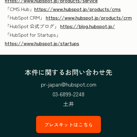
https://www.hubspot.jp/products/service
「CMS Hub」
https://www.hubspot.jp/products/cms
「HubSpot CRM」
https://www.hubspot.jp/products/crm
「HubSpot 公式ブログ」
https://blog.hubspot.jp/
「HubSpot for Startups」
https://www.hubspot.jp/startups
本件に関するお問い合わせ先
pr-japan@hubspot.com
03-6899-2248
土井
プレスキットはこちら