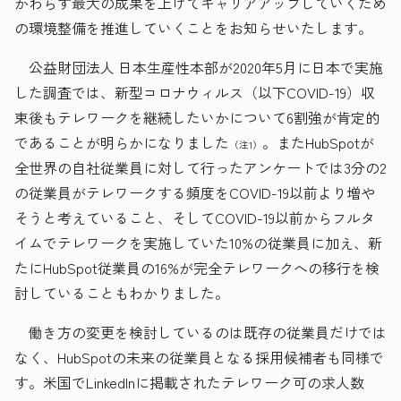
かわらず最大の成果を上げてキャリアアップしていくため
の環境整備を推進していくことをお知らせいたします。
公益財団法人 日本生産性本部が2020年5月に日本で実施
した調査では、新型コロナウィルス（以下COVID-19）収
束後もテレワークを継続したいかについて6割強が肯定的
であることが明らかになりました
。またHubSpotが
（注1）
全世界の自社従業員に対して行ったアンケートでは3分の2
の従業員がテレワークする頻度をCOVID-19以前より増や
そうと考えていること、そしてCOVID-19以前からフルタ
イムでテレワークを実施していた10%の従業員に加え、新
たにHubSpot従業員の16%が完全テレワークへの移行を検
討していることもわかりました。
働き方の変更を検討しているのは既存の従業員だけでは
なく、HubSpotの未来の従業員となる採用候補者も同様で
す。米国でLinkedInに掲載されたテレワーク可の求人数