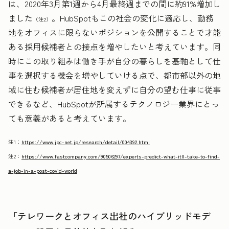
は、2020年3月第1週から4月最終週までの間に約91%増加し
ました
。HubSpotもこの社会の変化に適応し、勤務
（注2）
地をオフィスに限らないポジションを公開することで才能
ある採用候補者との接点を増やしたいと考えています。同
時にこの取り組みは働き手が自分の暮らしを基軸として仕
事を選択する機会を増やしていける点で、都市部以外の地
域に住む候補者が居住地を変えずに自分の望む仕事に従事
できるなど、HubSpotが所属するテクノロジー業界にとっ
ても意義があると考えています。
注1：
https://www.jpc-net.jp/research/detail/004392.html
注2：
https://www.fastcompany.com/90506297/experts-predict-what-itll-take-to-find-
a-job-in-a-post-covid-world
「テレワークとオフィス出社のハイブリッドモデ