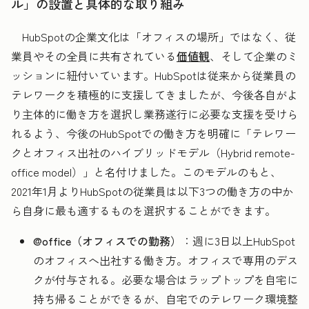
ル」の設置と具体的な取り組み
HubSpotの企業文化は「オフィスの場所」ではなく、従
業員やその全員に共有されている
価値観
、そして企業のミ
ッションに紐付いています。HubSpotは従来から従業員の
テレワークを積極的に支援してきましたが、今後各自がよ
り主体的に働き方を選択し業務遂行に必要な支援を受けら
れるよう、今後のHubSpotでの働き方を明確に「テレワー
クとオフィス出社のハイブリッドモデル（Hybrid remote-
office model）」と名付けました。このモデルのもと、
2021年1月よりHubSpotの従業員は以下3つの働き方の中か
ら自身に最も適するものを選択することができます。
@office（オフィスでの勤務）
：週に3日以上HubSpot
のオフィスへ出社する働き方。オフィスで専用のデス
クが付与される。必要な場合はラップトップを自宅に
持ち帰ることができるが、自宅でのテレワーク環境整