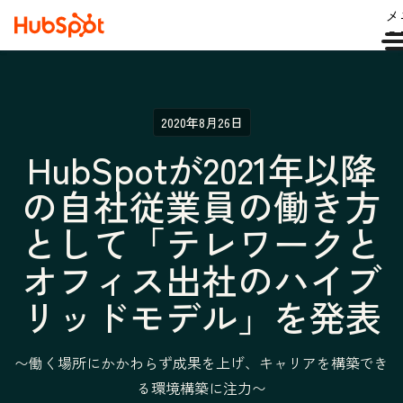
メ
ュ
2020年8月26日
HubSpotが2021年以降
の自社従業員の働き方
として「テレワークと
オフィス出社のハイブ
リッドモデル」を発表
〜働く場所にかかわらず成果を上げ、キャリアを構築でき
る環境構築に注力〜