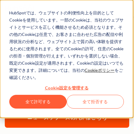
HubSpotでは、ウェブサイトの利便性向上を目的として
Cookieを使用しています。一部のCookieは、当社のウェブサ
イトとサービスを正しく機能させるため必須となります。そ
の他のCookieは任意で、お客さまに合わせた広告の配信や利
2021年3月5日
用状況の分析など、ウェブサイト上で質の高い体験を提供す
るために使用されます。全てのCookieの許可、任意のCookie
Eight 企業向けプレミ
の拒否・個別管理が行えます。いずれかを選択しない場合、
アムとHubSpot CRMが
既定のCookie設定が適用されます。Cookieの設定はいつでも
変更できます。詳細については、当社の
Cookieポリシー
をご
機能連携
確認ください。
Cookie設定を管理する
中小企業のIT導入によるDXを後押し
全て許可する
全て拒否する
ニュースリリースのPDFはこちら