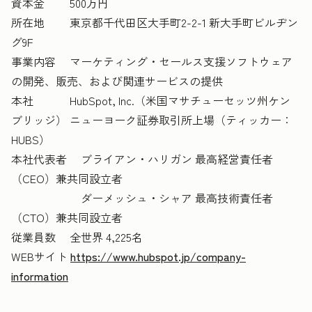
資本金 500万円
所在地 東京都千代田区大手町2-2-1 新大手町ビルヂン
グ9F
事業内容 マーケティング・セールス支援ソフトウェア
の開発、販売、および関連サービスの提供
本社 HubSpot, Inc.（米国マサチューセッツ州ケン
ブリッジ） ニューヨーク証券取引所上場（ティッカー：
HUBS）
本社代表者 ブライアン・ハリガン 最高経営責任者
（CEO）兼共同設立者
ダーメッシュ・シャア 最高技術責任者
（CTO）兼共同設立者
従業員数 全世界 4,225名
WEBサイト
https://www.hubspot.jp/company-
information