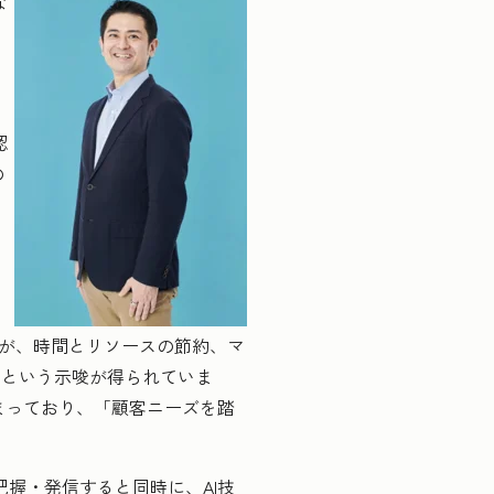
な
認
の
は
る
とが、時間とリソースの節約、マ
」という示唆が得られていま
留まっており、「顧客ニーズを踏
を把握・発信すると同時に、AI技