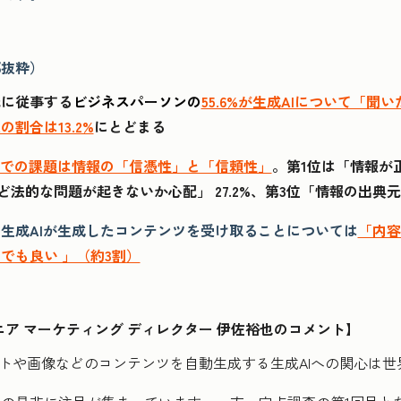
部抜粋）
職に従事する
ビジネスパーソンの
55.6%が生成AIについて「
割合は13.2%
にとどまる
での課題は情報の「信憑性」と「信頼性」
。第1位は「情報が
権など法的な問題が起きないか心配」 27.2%、第3位「情報の出典元
生成AIが生成したコンテンツを受け取ることについては
「内容
でも良い 」（約3割）
社 シニア マーケティング ディレクター 伊佐裕也のコメント】
ストや画像などのコンテンツを自動生成する生成AIへの関心は世