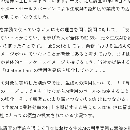
の是非に注目が集まっています。一方、定点調査の第1回目と
ケター・セールスパーソンによる生成AIの認知度や業務での活
とが明らかになりました。
Iを業務で使っていない人にその理由を問う設問に対して、「使
い・わからない」を挙げた人が全体の62.6%、元々生成AIを
4%にのぼったこと
です。HubSpotとしては、業務における生成AI
イメージがついていないことが背景にあると考えており、まず
ンが具体的ユースケースイメージを持てるよう、当社が提供す
hatSpot.ai」の活用例発信を強化していきます。
対象に実施した別調査では、生成AIの活用について、「『自
のニーズにまで目を向けながらAI活用のゴールを設定するこ
略の強化、そして顧客とのより深いつながりの創出につながる
は生成AIに業務効率の向上を期待すると答えた人は16.3%に
自社にとっての便益が模索されている状況です。
後も本定点調査の実施を通じて日本における生成AIの利用実態と意識