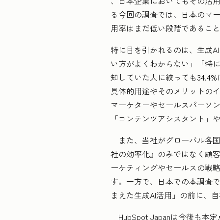
、日本企業においてもその活用
る今回の調査では、日本のマー
用率はまだ低い段階であるこ
特に目を引かれるのは、生成A
い方がよくわからない」「特にな
知していた人に絞っても
34.
具体的用途やそのメリットの
マーケターやセールスパーソ
「コンテンツアシスタント」や「C
また、当社がグローバル各国を
社の効率化』のみではなく顧客
ーケティングやセールスの戦
す。一方で、日本での本調査で
まえた生成AI活用」の前に、
HubSpot Japanは今