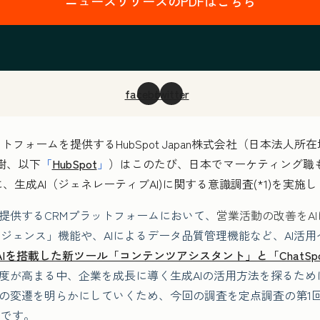
ニュースリリースのPDFはこちら
facebook
twitter
フォームを提供するHubSpot Japan株式会社（日本法人
樹、以下
「
HubSpot
」
）はこのたび、日本でマーケティング職
に、生成AI（ジェネレーティブAI)に関する意識調査(*1)を実施
が提供するCRMプラットフォームにおいて、
営業活動の改善をA
ジェンス」機能や、AIによるデータ品質管理機能など、AI活
AIを搭載した新ツール「コンテンツアシスタント」と「ChatSp
目度が高まる中、企業を成長に導く生成AIの活用方法を探るた
識の変遷を明らかにしていくため、今回の調査を定点調査の第1
定です。